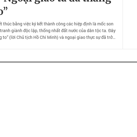
o”
t thúc bằng việc ký kết thành công các hiệp định là mốc son
tranh giành độc lập, thống nhất đất nước của dân tộc ta. Đây
g to” (lời Chủ tịch Hồ Chí Minh) và ngoại giao thực sự đã trở
ng với đấu tranh quân sự và đấu tranh chính trị làm nên chiến
 chung.