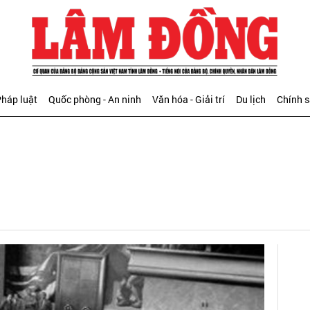
háp luật
Quốc phòng - An ninh
Văn hóa - Giải trí
Du lịch
Chính 