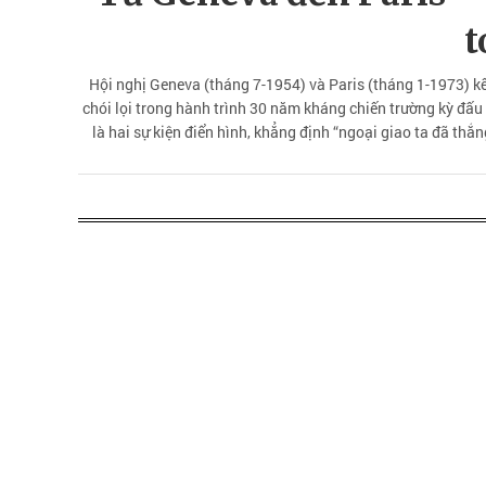
t
Hội nghị Geneva (tháng 7-1954) và Paris (tháng 1-1973) kế
chói lọi trong hành trình 30 năm kháng chiến trường kỳ đấu 
là hai sự kiện điển hình, khẳng định “ngoại giao ta đã thắn
thành mặt trận đặc biệt quan trọng, có ý nghĩa chiến lược cù
thắng