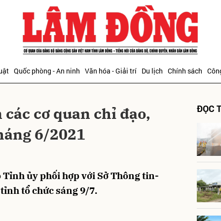
bình luận
uật
Quốc phòng - An ninh
Văn hóa - Giải trí
Du lịch
Chính sách
Công
ĐỌC T
 các cơ quan chỉ đạo,
tháng 6/2021
Hủy
G
 Tỉnh ủy phối hợp với Sở Thông tin-
tỉnh tổ chức sáng 9/7.