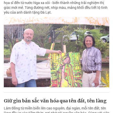
họa sĩ đến từ nước Nga xa xôi - biến thành những trải nghiệm thị
giác mới mẻ. Từng đường nét, nhịp màu, mảng khối đều tiết lộ tình
yêu của anh dành tặng Đà Lạt.
Giữ gìn bản sắc văn hóa qua tên đất, tên làng
Lâm Đồng từ miền biển lên cao nguyên, đại ngàn, mỗi tên đất, tên
làng đều in vào tiềm thức, gợi nhớ cội nguồn văn hóa. Cùng với việc