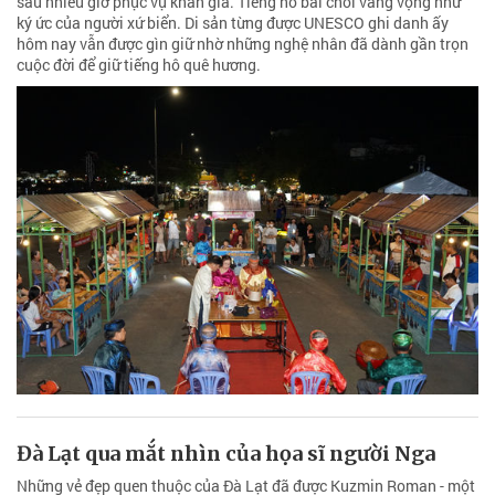
sau nhiều giờ phục vụ khán giả. Tiếng hô bài chòi vang vọng như
ký ức của người xứ biển. Di sản từng được UNESCO ghi danh ấy
hôm nay vẫn được gìn giữ nhờ những nghệ nhân đã dành gần trọn
cuộc đời để giữ tiếng hô quê hương.
Đà Lạt qua mắt nhìn của họa sĩ người Nga
Những vẻ đẹp quen thuộc của Đà Lạt đã được Kuzmin Roman - một