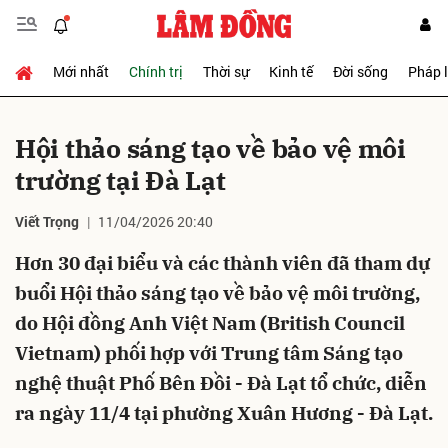
Mới nhất
Chính trị
Thời sự
Kinh tế
Đời sống
Pháp 
Gửi bình luận
Hội thảo sáng tạo về bảo vệ môi
trường tại Đà Lạt
Viết Trọng
11/04/2026 20:40
Hơn 30 đại biểu và các thành viên đã tham dự
buổi Hội thảo sáng tạo về bảo vệ môi trường,
Hủy
Gửi
do Hội đồng Anh Việt Nam (British Council
Vietnam) phối hợp với Trung tâm Sáng tạo
nghệ thuật Phố Bên Đồi - Đà Lạt tổ chức, diễn
ra ngày 11/4 tại phường Xuân Hương - Đà Lạt.