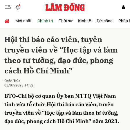
Mới nhất
Chính trị
Thời sự
Kinh tế
Đời sống
Pháp 
Gửi bình luận
Hội thi báo cáo viên, tuyên
truyền viên về “Học tập và làm
theo tư tưởng, đạo đức, phong
cách Hồ Chí Minh”
Đoàn Trúc
03/07/2023 14:52
Hủy
Gửi
BTO-Chi bộ cơ quan Ủy ban MTTQ Việt Nam
tỉnh vừa tổ chức Hội thi báo cáo viên, tuyên
truyền viên về “Học tập và làm theo tư tưởng,
đạo đức, phong cách Hồ Chí Minh” năm 2023.