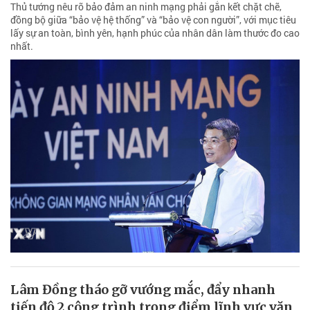
Thủ tướng nêu rõ bảo đảm an ninh mạng phải gắn kết chặt chẽ,
đồng bộ giữa “bảo vệ hệ thống” và “bảo vệ con người”, với mục tiêu
lấy sự an toàn, bình yên, hạnh phúc của nhân dân làm thước đo cao
nhất.
Lâm Đồng tháo gỡ vướng mắc, đẩy nhanh
tiến độ 2 công trình trọng điểm lĩnh vực văn