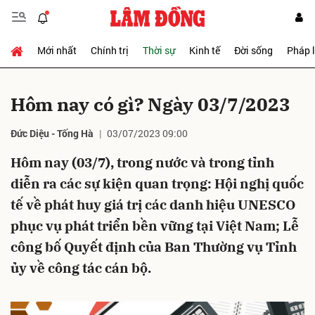
Mới nhất
Chính trị
Thời sự
Kinh tế
Đời sống
Pháp 
Gửi bình luận
Hôm nay có gì? Ngày 03/7/2023
Đức Diệu - Tống Hà
03/07/2023 09:00
Hôm nay (03/7), trong nước và trong tỉnh
diễn ra các sự kiện quan trọng: Hội nghị quốc
tế về phát huy giá trị các danh hiệu UNESCO
Hủy
Gửi
phục vụ phát triển bền vững tại Việt Nam; Lễ
công bố Quyết định của Ban Thường vụ Tỉnh
ủy về công tác cán bộ.