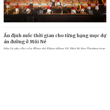
Ấn định mốc thời gian cho từng hạng mục dự
án đường ở Mũi Né
Đây là yêu cầu của đồng chí Đặng Hồng Sỹ, Phó Bí thư Thường trực
Tỉnh ủy Lâm Đồng trong buổi kiểm tra thực tế tiến độ thực hiện dự
án Sửa chữa, nâng cấp đường Nguyễn Đình Chiểu và đường Huỳnh
Thúc Kháng (đoạn từ Khu du lịch Hoàng Ngọc đến ngã ba Làng
Chài), phường Mũi Né vào sáng 3/8.