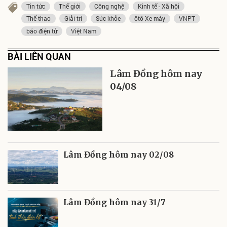
Tin tức
Thế giới
Công nghệ
Kinh tế - Xã hội
Thể thao
Giải trí
Sức khỏe
ôtô-Xe máy
VNPT
báo điện tử
Việt Nam
BÀI LIÊN QUAN
Lâm Đồng hôm nay
04/08
Lâm Đồng hôm nay 02/08
Lâm Đồng hôm nay 31/7