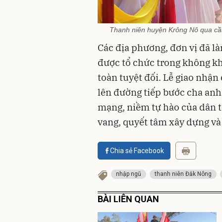
Thanh niên huyện Krông Nô qua cầu
Các địa phương, đơn vị đã là
được tổ chức trong không kh
toàn tuyệt đối. Lễ giao nhận
lên đường tiếp bước cha anh
mạng, niềm tự hào của dân t
vang, quyết tâm xây dựng và
Chia sẻ Facebook
nhập ngũ
thanh niên Đắk Nông
BÀI LIÊN QUAN