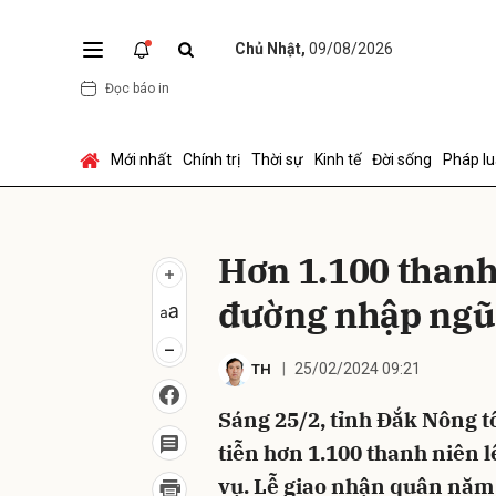
Chủ Nhật,
09/08/2026
Đọc báo in
Gửi 
Mới nhất
Chính trị
Thời sự
Kinh tế
Đời sống
Pháp lu
Hơn 1.100 thanh
đường nhập ngũ
25/02/2024 09:21
TH
Sáng 25/2, tỉnh Đắk Nông t
tiễn hơn 1.100 thanh niên 
vụ. Lễ giao nhận quân năm 