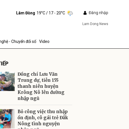
Đăng nhập
Lâm Đồng
19°C
/ 17 - 20°C
Lam Dong News
nghệ - Chuyển đổi số
Video
IẾP
Đồng chí Lưu Văn
Trung dự, tiễn 155
thanh niên huyện
Krông Nô lên đường
ửi
nhập ngũ
Bỏ công việc thu nhập
ổn định, cô gái trẻ Đắk
Nông tình nguyện