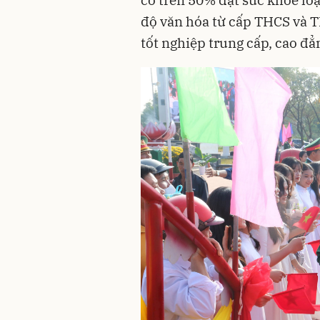
có trên 50% đạt sức khỏe loạ
độ văn hóa từ cấp THCS và T
tốt nghiệp trung cấp, cao đẳ