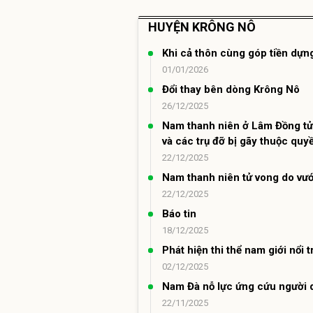
HUYỆN KRÔNG NÔ
Khi cả thôn cùng góp tiền dựn
01/01/2026
Đổi thay bên dòng Krông Nô
26/12/2025
Nam thanh niên ở Lâm Đồng tử 
và các trụ đỡ bị gãy thuộc quy
22/12/2025
Nam thanh niên tử vong do vư
22/12/2025
Báo tin
18/12/2025
Phát hiện thi thể nam giới nổi
02/12/2025
Nam Đà nỗ lực ứng cứu người 
22/11/2025