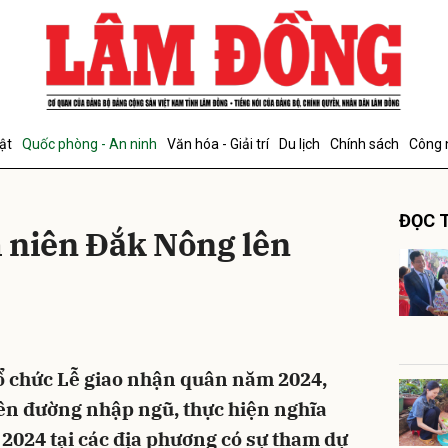
bình luận
ật
Quốc phòng - An ninh
Văn hóa - Giải trí
Du lịch
Chính sách
Công 
ĐỌC T
 niên Đắk Nông lên
Hủy
G
ổ chức Lễ giao nhận quân năm 2024,
lên đường nhập ngũ, thực hiện nghĩa
2024 tại các địa phương có sự tham dự