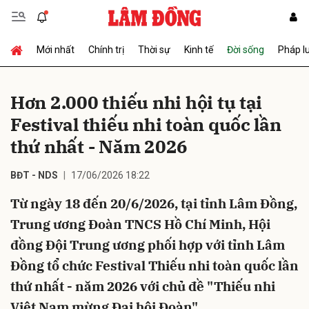
Mới nhất
Chính trị
Thời sự
Kinh tế
Đời sống
Pháp l
Gửi bình luận
Hơn 2.000 thiếu nhi hội tụ tại
Festival thiếu nhi toàn quốc lần
thứ nhất - Năm 2026
BĐT - NDS
17/06/2026 18:22
Từ ngày 18 đến 20/6/2026, tại tỉnh Lâm Đồng,
Hủy
Gửi
Trung ương Đoàn TNCS Hồ Chí Minh, Hội
đồng Đội Trung ương phối hợp với tỉnh Lâm
Đồng tổ chức Festival Thiếu nhi toàn quốc lần
thứ nhất - năm 2026 với chủ đề "Thiếu nhi
Việt Nam mừng Đại hội Đoàn".