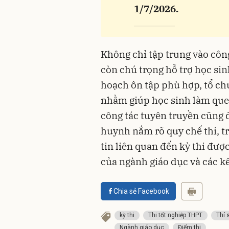
“
1/7/2026.
Không chỉ tập trung vào côn
còn chú trọng hỗ trợ học si
hoạch ôn tập phù hợp, tổ chứ
nhằm giúp học sinh làm quen
công tác tuyên truyền cũng 
huynh nắm rõ quy chế thi, tr
tin liên quan đến kỳ thi đư
của ngành giáo dục và các k
Chia sẻ Facebook
kỳ thi
Thi tốt nghiệp THPT
Thí 
Ngành giáo dục
Điểm thi