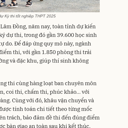
dự Kỳ thi tốt nghiệp THPT 2025
 Lâm Đồng, năm nay, toàn tỉnh dự kiến
ký dự thi, trong đó gần 39.600 học sinh
 tự do. Để đáp ứng quy mô này, ngành
iểm thi, với gần 1.850 phòng thi trải
ờng và đặc khu, giúp thí sinh không
ồng thi cùng hàng loạt ban chuyên môn
ển, coi thi, chấm thi, phúc khảo… với
àng. Cùng với đó, khâu vận chuyển và
 được tính toán chi tiết theo từng mốc
yên trách, bảo đảm đề thi đến đúng điểm
ược bàn giao an toàn sau khi kết thúc.