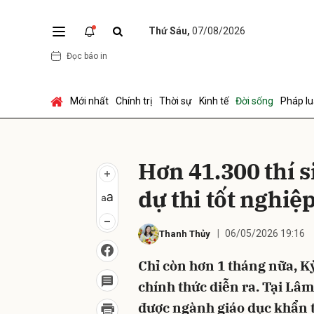
Thứ Sáu,
07/08/2026
Đọc báo in
Gửi 
Mới nhất
Chính trị
Thời sự
Kinh tế
Đời sống
Pháp lu
Hơn 41.300 thí 
dự thi tốt nghi
06/05/2026 19:16
Thanh Thủy
Chỉ còn hơn 1 tháng nữa, K
chính thức diễn ra. Tại Lâ
được ngành giáo dục khẩn t