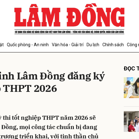
bình luận
ật
Quốc phòng - An ninh
Văn hóa - Giải trí
Du lịch
Chính sách
Công 
ĐỌC T
sinh Lâm Đồng đăng ký
ệp THPT 2026
Hủy
G
ỳ thi tốt nghiệp THPT năm 2026 sẽ
m Đồng, mọi công tác chuẩn bị đang
rương triển khai, với tinh thần chủ