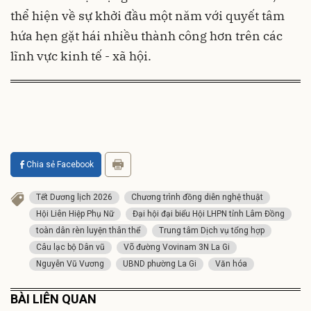
thể hiện về sự khởi đầu một năm với quyết tâm
hứa hẹn gặt hái nhiều thành công hơn trên các
lĩnh vực kinh tế - xã hội.
Chia sẻ Facebook
Tết Dương lịch 2026
Chương trình đồng diễn nghệ thuật
Hội Liên Hiệp Phụ Nữ
Đại hội đại biểu Hội LHPN tỉnh Lâm Đồng
toàn dân rèn luyện thân thể
Trung tâm Dịch vụ tổng hợp
Câu lạc bộ Dân vũ
Võ đường Vovinam 3N La Gi
Nguyễn Vũ Vương
UBND phường La Gi
Văn hóa
BÀI LIÊN QUAN