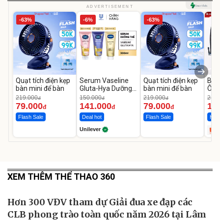
ADVERTISEMENT
-63%
-6%
-63%
Quạt tích điện kẹp
Serum Vaseline
Quạt tích điện kẹp
Bơm
bàn mini để bàn
Gluta-Hya Dưỡng
bàn mini để bàn
Ô T
Da Sáng Mịn Sau 7
MED
219.000
150.000
219.000
2.69
đ
đ
đ
Ngày
12.
79.000
141.000
79.000
1.
đ
đ
đ
Flash Sale
Deal hot
Flash Sale
Hot 
Unilever
XEM THÊM THỂ THAO 360
Hơn 300 VĐV tham dự Giải đua xe đạp các
CLB phong trào toàn quốc năm 2026 tại Lâm