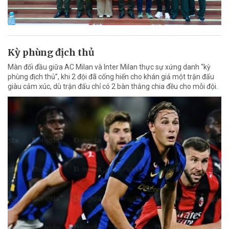
Kỳ phùng địch thủ
Màn đối đầu giữa AC Milan và Inter Milan thực sự xứng danh “kỳ
phùng địch thủ”, khi 2 đội đã cống hiến cho khán giả một trận đấu
giàu cảm xúc, dù trận đấu chỉ có 2 bàn thắng chia đều cho mỗi đội.