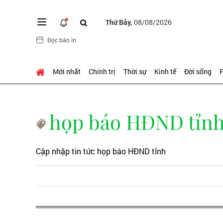
Thứ Bảy,
08/08/2026
Đọc báo in
Mới nhất
Chính trị
Thời sự
Kinh tế
Đời sống
P
họp báo HĐND tỉn
Cập nhập tin tức họp báo HĐND tỉnh