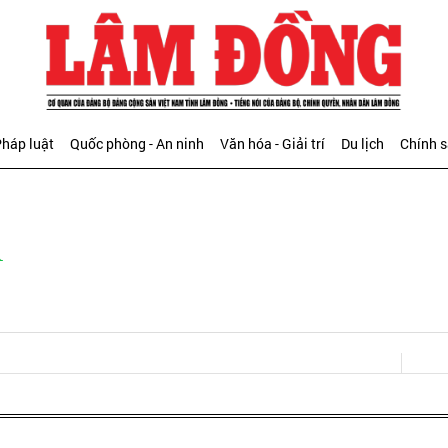
háp luật
Quốc phòng - An ninh
Văn hóa - Giải trí
Du lịch
Chính 
h