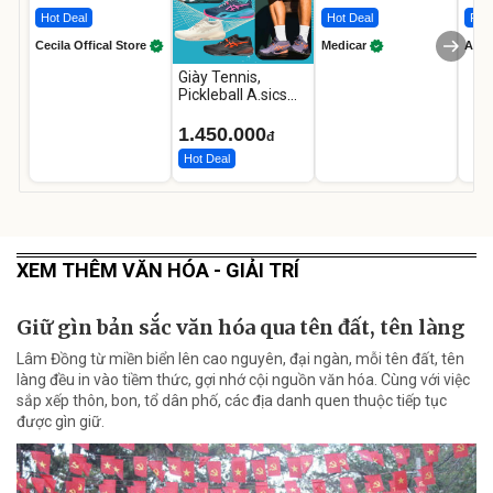
Hot Deal
Hot Deal
Flas
Cecila Offical Store
Medicar
A do
Giày Tennis,
Pickleball A.sics
Resolution X Đủ
Các Phối Màu
1.450.000
đ
Hot Deal
XEM THÊM VĂN HÓA - GIẢI TRÍ
Giữ gìn bản sắc văn hóa qua tên đất, tên làng
Lâm Đồng từ miền biển lên cao nguyên, đại ngàn, mỗi tên đất, tên
làng đều in vào tiềm thức, gợi nhớ cội nguồn văn hóa. Cùng với việc
sắp xếp thôn, bon, tổ dân phố, các địa danh quen thuộc tiếp tục
được gìn giữ.