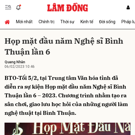
Mới nhất
Chính trị
Thời sự
Kinh tế
Đời sống
Pháp l
Gửi bình luận
Họp mặt đầu năm Nghệ sĩ Bình
Thuận lần 6
Quang Nhân
06/02/2023 10:46
BTO-Tối 5/2, tại Trung tâm Văn hóa tỉnh đã
diễn ra sự kiện Họp mặt đầu năm Nghệ sĩ Bình
Hủy
Gửi
Thuận lần 6 – 2023. Chương trình nhằm tạo ra
sân chơi, giao lưu học hỏi của những người làm
nghệ thuật tại Bình Thuận.