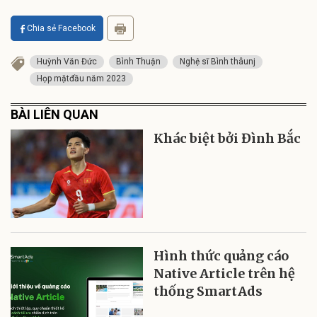
Chia sẻ Facebook
Huỳnh Văn Đức
Bình Thuận
Nghệ sĩ Bình thâunj
Họp mặtđầu năm 2023
BÀI LIÊN QUAN
Khác biệt bởi Đình Bắc
Hình thức quảng cáo
Native Article trên hệ
thống SmartAds