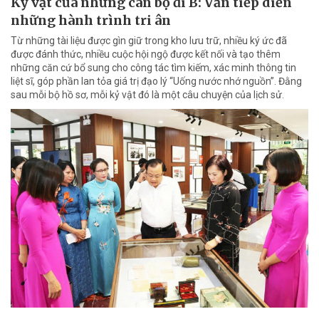
Kỷ vật của những cán bộ đi B: Vẫn tiếp diễn
những hành trình tri ân
Từ những tài liệu được gìn giữ trong kho lưu trữ, nhiều ký ức đã
được đánh thức, nhiều cuộc hội ngộ được kết nối và tạo thêm
những căn cứ bổ sung cho công tác tìm kiếm, xác minh thông tin
liệt sĩ, góp phần lan tỏa giá trị đạo lý “Uống nước nhớ nguồn”. Đằng
sau mỗi bộ hồ sơ, mỗi kỷ vật đó là một câu chuyện của lịch sử.