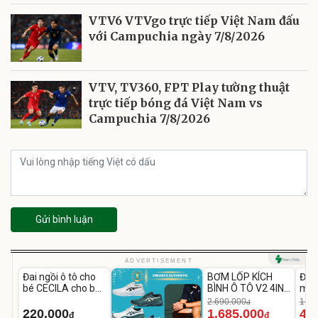
VTV6 VTVgo trực tiếp Việt Nam đấu
với Campuchia ngày 7/8/2026
VTV, TV360, FPT Play tường thuật
trực tiếp bóng đá Việt Nam vs
Campuchia 7/8/2026
Gửi bình luận
Unmute
Unmute
U
ADVERTISEMENT
Đai ngồi ô tô cho
BƠM LỐP KÍCH
Đèn
-37%
bé CECILA cho bé
BÌNH Ô TÔ V2 4IN1
mặt
1-9 tuổi
Medicar
202
2.690.000
1.08
đ
12.000mAh
LED
220.000
1.685.000
46
đ
đ