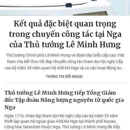
Kết quả đặc biệt quan trọng
trong chuyến công tác tại Nga
của Thủ tướng Lê Minh Hưng
Thủ tướng Chính phủ Lê Minh Hưng và đoàn đại biểu cấp cao Việt
Nam vừa kết thúc tốt đẹp chuyến công tác tham dự Hội nghị Cấp
cao kỷ niệm 35 năm quan hệ ASEAN-Nga và có các hoạt động song
phương tại thành phố Kazan, Cộng hòa Tatarstan, Liên bang Nga
THÔNG TIN ĐỐI NGOẠI
từ ngày 16 đến 18/6/2026 theo lời mời của Tổng thống Liên bang
Nga Vladimir Putin.
Thủ tướng Lê Minh Hưng tiếp Tổng Giám
đốc Tập đoàn Năng lượng nguyên tử quốc gia
Nga
Ngày 17/6, nhân dịp tham dự Hội nghị cấp cao kỷ niệm 35 năm
thiết lập quan hệ ngoại giao ASEAN-Nga tại thành phố Kazan,
Cộng hòa Tatarstan thuộc Nga, Thủ tướng Lê Minh Hưng đã tiếp