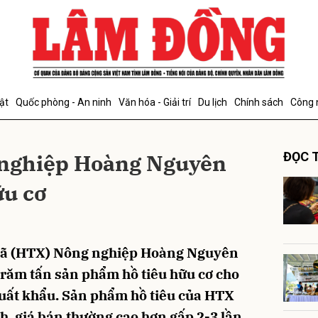
bình luận
ật
Quốc phòng - An ninh
Văn hóa - Giải trí
Du lịch
Chính sách
Công 
 nghiệp Hoàng Nguyên
ĐỌC T
ữu cơ
Hủy
G
 xã (HTX) Nông nghiệp Hoàng Nguyên
răm tấn sản phẩm hồ tiêu hữu cơ cho
xuất khẩu. Sản phẩm hồ tiêu của HTX
h, giá bán thường cao hơn gấp 2-3 lần