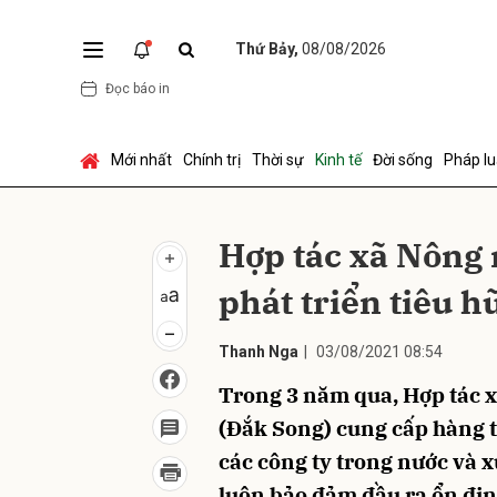
Thứ Bảy,
08/08/2026
Đọc báo in
Gửi 
Mới nhất
Chính trị
Thời sự
Kinh tế
Đời sống
Pháp lu
Hợp tác xã Nông
phát triển tiêu h
Thanh Nga
|
03/08/2021 08:54
Trong 3 năm qua, Hợp tác
(Đắk Song) cung cấp hàng t
các công ty trong nước và 
luôn bảo đảm đầu ra ổn địn