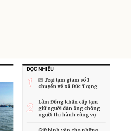
Lót ghế ôtô, nâng
lưng chống nóng
giúp thoải mái
trong di chuyển
295.000
đ
Đã bán nhiều
ĐỌC NHIỀU
1
Trại tạm giam số 1
chuyển về xã Đức Trọng
Lâm Đồng khẩn cấp tạm
2
giữ người đàn ông chống
người thi hành công vụ
Giữ bình yên cho những