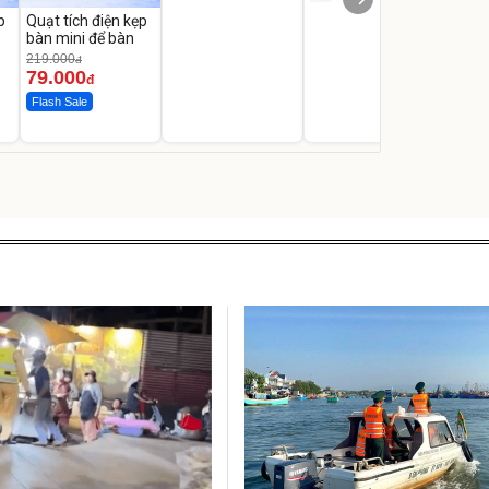
p
Quạt tích điện kẹp
bàn mini để bàn
219.000
đ
79.000
đ
Flash Sale