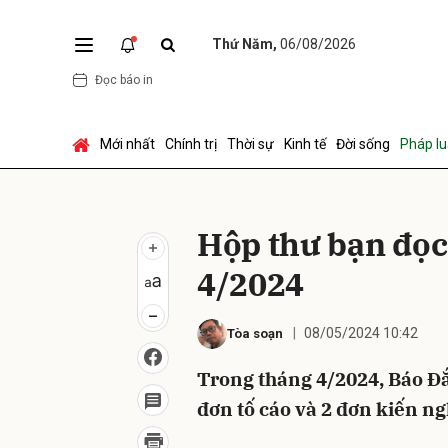
Thứ Năm,
06/08/2026
Đọc báo in
Gửi 
Mới nhất
Chính trị
Thời sự
Kinh tế
Đời sống
Pháp lu
Hộp thư bạn đọ
4/2024
08/05/2024 10:42
Tòa soạn
Trong tháng 4/2024, Báo Đ
đơn tố cáo và 2 đơn kiến ng