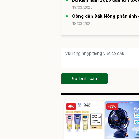
Dự kiến năm 2026 đầu tư TBA đ
19/03/2025
Công dân Đắk Nông phản ánh d
18/03/2025
Gửi bình luận
-6%
-63%