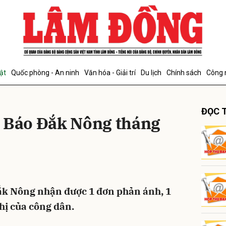
bình luận
ật
Quốc phòng - An ninh
Văn hóa - Giải trí
Du lịch
Chính sách
Công 
ĐỌC T
c Báo Đắk Nông tháng
Hủy
G
ắk Nông nhận được 1 đơn phản ánh, 1
hị của công dân.