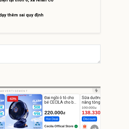
iện tại thôn 6, xã Nhân Cơ
ạy thêm sai quy định
Unmute
Unmute
Unm
ADVERTISEMENT
Đai ngồi ô tô cho
Sữa dưỡng thể
Robot
-63%
-27%
bé CECILA cho bé
nâng tông tức thì
Nhà -
1-9 tuổi
Vaseline Body
Thôn
190.000
3.000
đ
220.000
138.330
2.2
đ
đ
Hot Deal
Discount
Flash
Cecila Offical Store