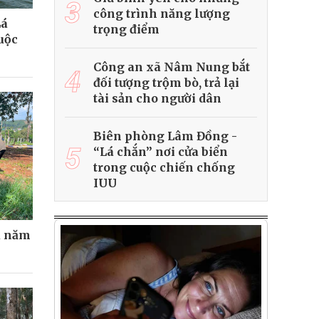
3
công trình năng lượng
Lá
trọng điểm
uộc
Công an xã Nâm Nung bắt
4
đối tượng trộm bò, trả lại
tài sản cho người dân
Biên phòng Lâm Đồng -
5
“Lá chắn” nơi cửa biển
trong cuộc chiến chống
IUU
u năm