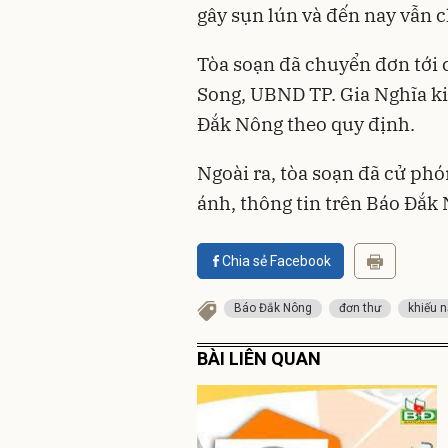
gây sụn lún và đến nay vẫn 
Tòa soạn đã chuyển đơn tới
Song, UBND TP. Gia Nghĩa kiể
Đắk Nông theo quy định.
Ngoài ra, tòa soạn đã cử phó
ánh, thông tin trên Báo Đắk
Chia sẻ Facebook
Báo Đắk Nông
đơn thư
khiếu n
BÀI LIÊN QUAN