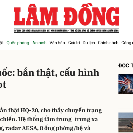
bình luận
ật
Quốc phòng - An ninh
Văn hóa - Giải trí
Du lịch
Chính sách
Công 
ĐỌC T
c: bắn thật, cấu hình
ot
Hủy
G
ắn thật HQ-20, cho thấy chuyển trạng
c chiến. Hệ thống tầm trung–trung xa
, radar AESA, 8 ống phóng/bệ và