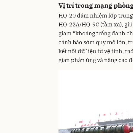
Vị trí trong mạng phòn
HQ-20 đảm nhiệm lớp trung 
HQ-22A/HQ-9C (tầm xa), giúp
giảm “khoảng trống đánh ch
cảnh báo sớm quy mô lớn, t
kết nối dữ liệu từ vệ tinh, r
gian phản ứng và nâng cao đ