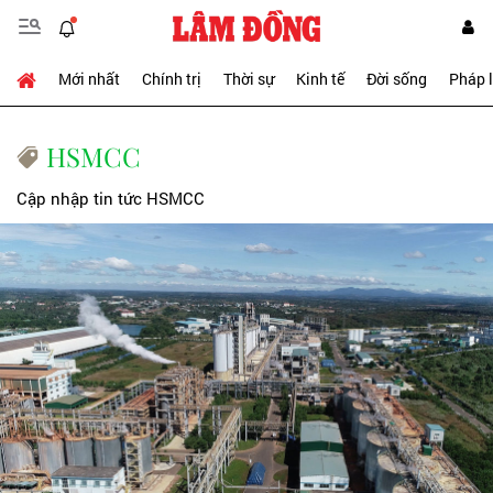
Mới nhất
Chính trị
Thời sự
Kinh tế
Đời sống
Pháp 
HSMCC
Cập nhập tin tức HSMCC