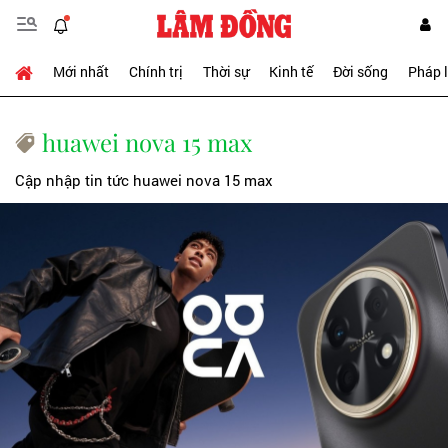
Mới nhất
Chính trị
Thời sự
Kinh tế
Đời sống
Pháp 
huawei nova 15 max
Cập nhập tin tức huawei nova 15 max