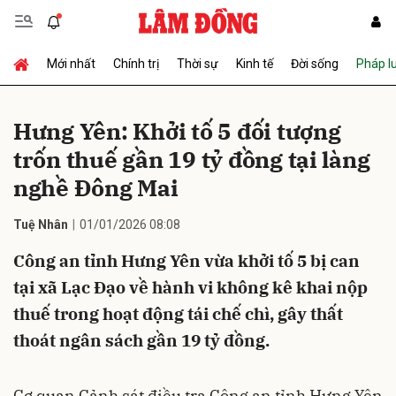
Mới nhất
Chính trị
Thời sự
Kinh tế
Đời sống
Pháp l
Gửi bình luận
Hưng Yên: Khởi tố 5 đối tượng
trốn thuế gần 19 tỷ đồng tại làng
nghề Đông Mai
Tuệ Nhân
01/01/2026 08:08
Công an tỉnh Hưng Yên vừa khởi tố 5 bị can
Hủy
Gửi
tại xã Lạc Đạo về hành vi không kê khai nộp
thuế trong hoạt động tái chế chì, gây thất
thoát ngân sách gần 19 tỷ đồng.
Cơ quan Cảnh sát điều tra Công an tỉnh Hưng Yên