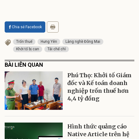
Chia sẻ Facebook
Trốn thuế
Hưng Yên
Làng nghề Đông Mai
Khởi tố bị can
Tái chế chì
BÀI LIÊN QUAN
Phú Thọ: Khởi tố Giám
đốc và Kế toán doanh
nghiệp trốn thuế hơn
4,4 tỷ đồng
Hình thức quảng cáo
Native Article trên hệ