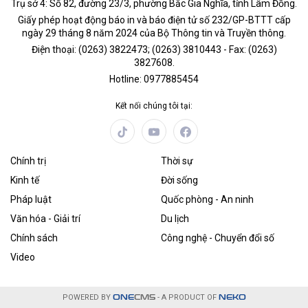
Trụ sở 4: Số 82, đường 23/3, phường Bắc Gia Nghĩa, tỉnh Lâm Đồng.
Giấy phép hoạt động báo in và báo điện tử số 232/GP-BTTT cấp
ngày 29 tháng 8 năm 2024 của Bộ Thông tin và Truyền thông.
Điện thoại: (0263) 3822473; (0263) 3810443 - Fax: (0263)
3827608.
Hotline: 0977885454
Kết nối chúng tôi tại:
Chính trị
Thời sự
Kinh tế
Đời sống
Pháp luật
Quốc phòng - An ninh
Văn hóa - Giải trí
Du lịch
Chính sách
Công nghệ - Chuyển đổi số
Video
POWERED BY
ONE
CMS
- A PRODUCT OF
NEKO