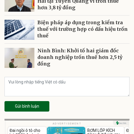
Hải tại Tuyên Quang vì trốn thuế
hơn 3,8 tỷ đồng
Biện pháp áp dụng trong kiểm tra
thuế với trường hợp có dấu hiệu trốn
thuế
Ninh Bình: Khởi tố hai giám đốc
doanh nghiệp trốn thuế hơn 2,5 tỷ
đồng
Gửi bình luận
Unmute
Unmute
U
ADVERTISEMENT
Đai ngồi ô tô cho
BƠM LỐP KÍCH
Đèn
-37%