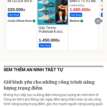
bé CECILA cho bé
BÌNH Ô TÔ V2 4IN1
mặt
1-9 tuổi
Medicar
202
2.690.000
1.08
đ
12.000mAh
LED
220.000
1.685.000
46
đ
đ
Hot Deal
Hot Deal
Flas
Cecila Offical Store
Medicar
A do
Giày Tennis,
Pickleball A.sics
Resolution X Đủ
Các Phối Màu
1.450.000
đ
Hot Deal
XEM THÊM AN NINH TRẬT TỰ
Giữ bình yên cho những công trình năng
lượng trọng điểm
Không trực tiếp tạo ra dòng điện nhưng lực lượng an ninh kinh tế
Công an tỉnh Lâm Đồng vẫn ngày đêm lặng thầm bảo vệ các công
trình năng lượng trọng điểm, giữ cho mạch nguồn năng lượng quốc