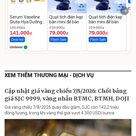
Hot 
Cecil
Serum Vaseline
Quạt tích điện kẹp
Quạt tích điện kẹp
Gluta-Hya Dưỡng
bàn mini để bàn
bàn mini để bàn
Da Sáng Mịn Sau 7
150.000
219.000
219.000
đ
đ
đ
Ngày
141.000
79.000
79.000
đ
đ
đ
Deal hot
Flash Sale
Flash Sale
Unilever
XEM THÊM THƯƠNG MẠI - DỊCH VỤ
Cập nhật giá vàng chiều 7/8/2026: Chốt bảng
giá SJC 9999, vàng nhẫn BTMC, BTMH, DOJI
Giá vàng chiều 7/8/2026 quay đầu giảm, SJC còn 142,2 triệu
đồng/lượng, trong khi vàng thế giới vượt 4.300 USD/ounce.