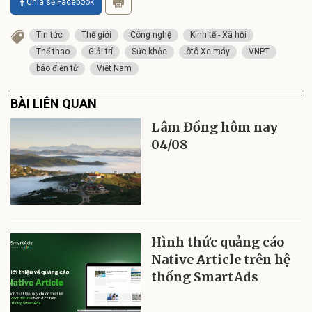
Chia sẻ Facebook
Tin tức
Thế giới
Công nghệ
Kinh tế - Xã hội
Thể thao
Giải trí
Sức khỏe
ôtô-Xe máy
VNPT
báo điện tử
Việt Nam
BÀI LIÊN QUAN
Lâm Đồng hôm nay
04/08
Hình thức quảng cáo
Native Article trên hệ
thống SmartAds