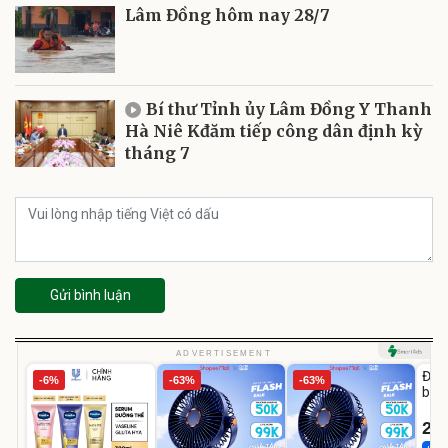
Lâm Đồng hôm nay 28/7
Bí thư Tỉnh ủy Lâm Đồng Y Thanh
Hà Niê Kđăm tiếp công dân định kỳ
tháng 7
Gửi bình luận
U
ADVERTISEMENT
Đai 
-6%
-63%
-63%
bé 
1-9 
22