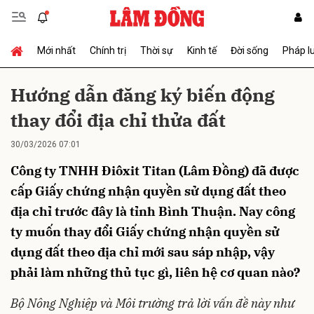
Mới nhất
Chính trị
Thời sự
Kinh tế
Đời sống
Pháp l
Gửi bình luận
Hướng dẫn đăng ký biến động
thay đổi địa chỉ thửa đất
30/03/2026 07:01
Công ty TNHH Điôxit Titan (Lâm Đồng) đã được
cấp Giấy chứng nhận quyền sử dụng đất theo
địa chỉ trước đây là tỉnh Bình Thuận. Nay công
Hủy
Gửi
ty muốn thay đổi Giấy chứng nhận quyền sử
dụng đất theo địa chỉ mới sau sáp nhập, vậy
phải làm những thủ tục gì, liên hệ cơ quan nào?
Bộ Nông Nghiệp và Môi trường trả lời vấn đề này như