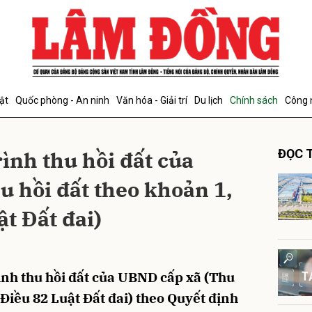
bình luận
ật
Quốc phòng - An ninh
Văn hóa - Giải trí
Du lịch
Chính sách
Công 
ình thu hồi đất của
ĐỌC T
 hồi đất theo khoản 1,
ật Đất đai)
Hủy
G
nh thu hồi đất của UBND cấp xã (Thu
3 Điều 82 Luật Đất đai) theo Quyết định