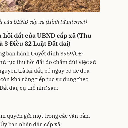
ất của UBND cấp xã (Hình từ Internet)
u hồi đất của UBND cấp xã (Thu
à 3 Điều 82 Luật Đất đai)
ờng ban hành
Quyết định 3969/QĐ-
ủ tục thu hồi đất do chấm dứt việc sử
nguyện trả lại đất, có nguy cơ đe dọa
còn khả năng tiếp tục sử dụng theo
Đất đai, cụ thể như sau:
ẩm quyền gửi một trong các văn bản,
h Ủy ban nhân dân cấp xã: