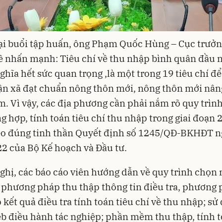
tại buổi tập huấn, ông Phạm Quốc Hùng – Cục trưở
 nhấn mạnh: Tiêu chí về thu nhập bình quân đầu 
 nghĩa hết sức quan trọng ,là một trong 19 tiêu chí để
n xã đạt chuẩn nông thôn mới, nông thôn mới nân
. Vì vậy, các địa phương cần phải nắm rõ quy trìn
ng hợp, tính toán tiêu chí thu nhập trong giai đoạn 
eo đúng tinh thần Quyết định số 1245/QĐ-BKHĐT n
2 của Bộ Kế hoạch và Đầu tư.
nghị, các báo cáo viên hướng dẫn về quy trình chọn
, phương pháp thu thập thông tin điều tra, phương
 kết quả điều tra tính toán tiêu chí về thu nhập; sử
b điều hành tác nghiệp; phần mềm thu thập, tính 