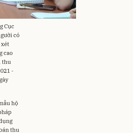
ng Cục
người có
 xét
g cao
h thu
2021 -
gày
 mẫu hộ
 pháp
 dụng
toán thu