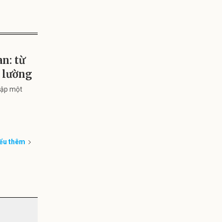
n: từ
o lường
 lập một
ểu thêm