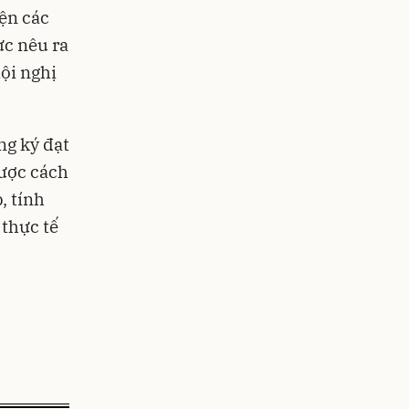
ện các
ực nêu ra
ội nghị
ng ký đạt
ược cách
, tính
thực tế