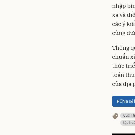
nhập bìn
xã và đi
các ý ki
cùng đượ
Thông qu
chuẩn x
thức tri
toán thu
của địa
Chia sẻ
Cục Th
tập hu