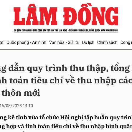
bình luận
ật
Quốc phòng - An ninh
Văn hóa - Giải trí
Du lịch
Chính sách
Công 
g dẫn quy trình thu thập, tổng
nh toán tiêu chí về thu nhập cá
 thôn mới
Hủy
G
15/08/2023 14:10
g kê tỉnh vừa tổ chức Hội nghị tập huấn quy trìn
ng hợp và tính toán tiêu chí về thu nhập bình quâ