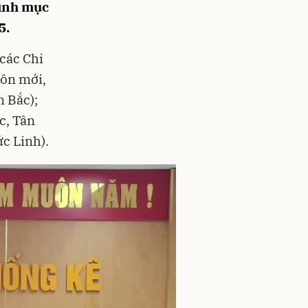
rình mục
5.
 các Chi
hôn mới,
 Bắc);
c, Tân
c Linh).