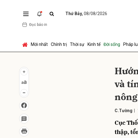
Thứ Bảy,
08/08/2026
Đọc báo in
Gửi 
Mới nhất
Chính trị
Thời sự
Kinh tế
Đời sống
Pháp lu
Hướn
và tí
nông
C.Tường
|
Cục Thốn
thập, tổ