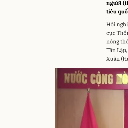
người (t
tiêu quố
Hội nghị
cục Thốn
nông th
Tân Lập
Xuân (Hà