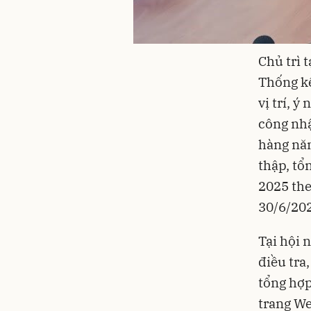
Chủ trì 
Thống kê
vị trí, ý
công nhậ
hàng năm
thập, tổ
2025 th
30/6/202
Tại hội 
điều tra
tổng hợp
trang We