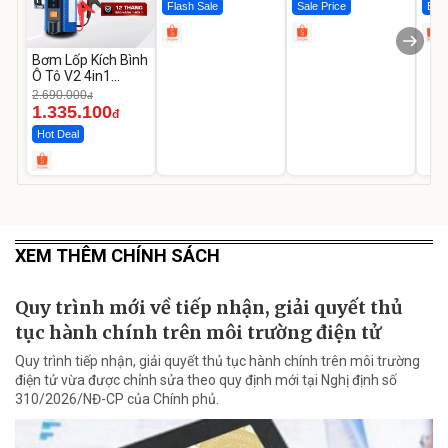
Flash Sale
Sale Price
Best
Bơm Lốp Kích Bình
Ô Tô V2 4in1
MEDICAR –
2.690.000
đ
12.000mAh
1.335.100
đ
Hot Deal
XEM THÊM CHÍNH SÁCH
Quy trình mới về tiếp nhận, giải quyết thủ
tục hành chính trên môi trường điện tử
Quy trình tiếp nhận, giải quyết thủ tục hành chính trên môi trường
điện tử vừa được chỉnh sửa theo quy định mới tại Nghị định số
310/2026/NĐ-CP của Chính phủ.