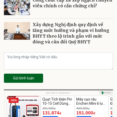
viên chính có cần chứng chỉ?
Xây dựng Nghị định quy định về
tăng mức hưởng và phạm vi hưởng
BHYT theo lộ trình gắn với mức
đóng và cân đối Quỹ BHYT
Gửi bình luận
Unmute
Unmute
U
ADVERTISEMENT
Quạt Tích Điện Pin
Máy cạo râu
GEP
-50%
-54%
-62%
10-15 Cell Dùng
Enchen Mini 6 lưỡi
Đùi
Liên Tục 4-8H
dao kép mỏng
Cao
291.500
400.000
319.
đ
đ
131.874
151.000
14
đ
đ