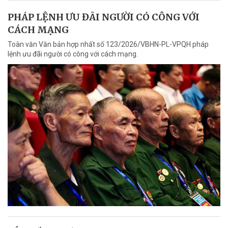
PHÁP LỆNH ƯU ĐÃI NGƯỜI CÓ CÔNG VỚI
CÁCH MẠNG
Toàn văn Văn bản hợp nhất số 123/2026/VBHN-PL-VPQH pháp
lệnh ưu đãi người có công với cách mạng.