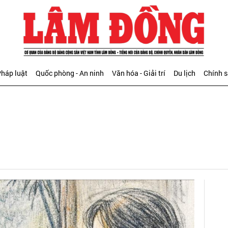
háp luật
Quốc phòng - An ninh
Văn hóa - Giải trí
Du lịch
Chính 