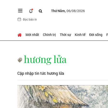
Thứ Năm,
06/08/2026
Đọc báo in
Mới nhất
Chính trị
Thời sự
Kinh tế
Đời sống
P
hương lửa
Cập nhập tin tức hương lửa