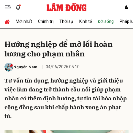
Mới nhất
Chính trị
Thời sự
Kinh tế
Đời sống
Pháp l
Gửi bình luận
Hướng nghiệp để mở lối hoàn
lương cho phạm nhân
04/06/2026 05:10
Nguyễn Nam
.
Tư vấn tín dụng, hướng nghiệp và giới thiệu
việc làm đang trở thành cầu nối giúp phạm
Hủy
Gửi
nhân có thêm định hướng, tự tin tái hòa nhập
cộng đồng sau khi chấp hành xong án phạt
tù.