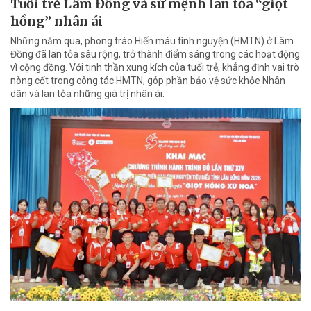
Tuổi trẻ Lâm Đồng và sứ mệnh lan tỏa “giọt
hồng” nhân ái
Những năm qua, phong trào Hiến máu tình nguyện (HMTN) ở Lâm
Đồng đã lan tỏa sâu rộng, trở thành điểm sáng trong các hoạt động
vì cộng đồng. Với tinh thần xung kích của tuổi trẻ, khẳng định vai trò
nòng cốt trong công tác HMTN, góp phần bảo vệ sức khỏe Nhân
dân và lan tỏa những giá trị nhân ái.