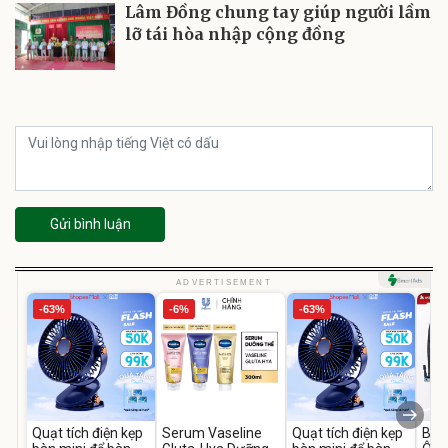
Lâm Đồng chung tay giúp người lầm
lỡ tái hòa nhập cộng đồng
Gửi bình luận
ADVERTISEMENT
-63%
-6%
-63%
Quạt tích điện kẹp
Serum Vaseline
Quạt tích điện kẹp
Bơm