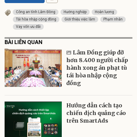
Công an tỉnh Lâm Đồng
Hướng nghiệp
Hoàn lương
Tái hòa nhập cộng đồng
Giới thiệu việc làm
Phạm nhân
Vay vốn ưu đãi
BÀI LIÊN QUAN
Lâm Đồng giúp đỡ
hơn 8.400 người chấp
hành xong án phạt tù
tái hòa nhập cộng
đồng
Hướng dẫn cách tạo
chiến dịch quảng cáo
trên SmartAds