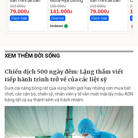
bàn mini để bàn
Gluta-Hya Dưỡng
bàn mini để bàn
Ô T
Da Sáng Mịn Sau 7
MED
219.000
150.000
219.000
2.69
đ
đ
đ
Ngày
12.
79.000
141.000
79.000
1.
đ
đ
đ
Flash Sale
Deal hot
Flash Sale
Hot 
Unilever
XEM THÊM ĐỜI SỐNG
Chiến dịch 500 ngày đêm: Lặng thầm viết
tiếp hành trình trở về của các liệt sỹ
Dưới cái nắng bỏng rát của vùng biên giới hay những cơn mưa bất
chợt, các cán bộ, chiến sỹ, nhân viên y tế vẫn miệt mài lấy mẫu ADN
bằng tất cả sự thành kính và trách nhiệm.