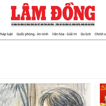
háp luật
Quốc phòng - An ninh
Văn hóa - Giải trí
Du lịch
Chính 