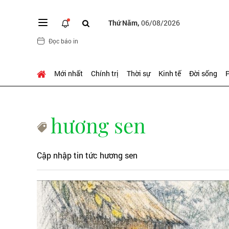
Thứ Năm,
06/08/2026
Đọc báo in
Mới nhất
Chính trị
Thời sự
Kinh tế
Đời sống
P
hương sen
Cập nhập tin tức hương sen