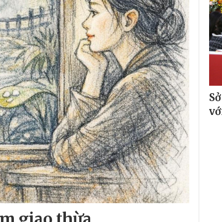
Sở
vớ
êm giao thừa