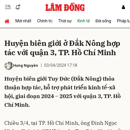
Mới nhất
Chính trị
Thời sự
Kinh tế
Đời sống
Pháp l
Gửi bình luận
Huyện biên giới ở Đắk Nông hợp
tác với quận 3, TP. Hồ Chí Minh
03/04/2024 17:18
Hưng Nguyên
Huyện biên giới Tuy Đức (Đắk Nông) thỏa
thuận hợp tác, hỗ trợ phát triển kinh tế-xã
Hủy
Gửi
hội, giai đoạn 2024 – 2025 với quận 3, TP. Hồ
Chí Minh.
Chiều 3/4, tại TP. Hồ Chí Minh, ông Đinh Ngọc