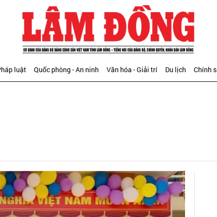
háp luật
Quốc phòng - An ninh
Văn hóa - Giải trí
Du lịch
Chính 