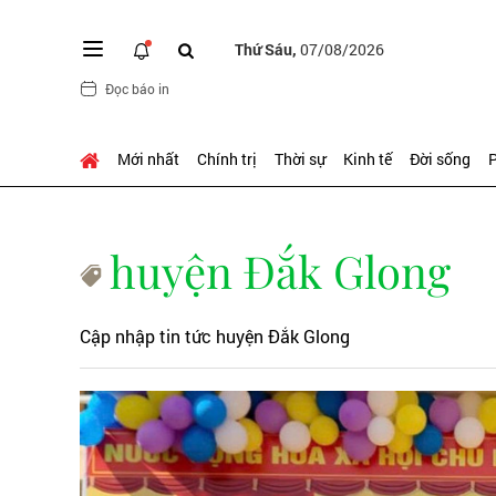
Thứ Sáu,
07/08/2026
Đọc báo in
Mới nhất
Chính trị
Thời sự
Kinh tế
Đời sống
P
huyện Đắk Glong
Cập nhập tin tức huyện Đắk Glong