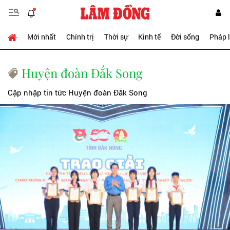
Mới nhất
Chính trị
Thời sự
Kinh tế
Đời sống
Pháp 
Huyện đoàn Đắk Song
Cập nhập tin tức Huyện đoàn Đắk Song