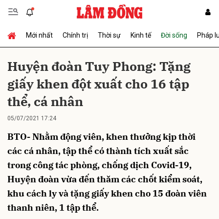
Mới nhất
Chính trị
Thời sự
Kinh tế
Đời sống
Pháp l
Gửi bình luận
Huyện đoàn Tuy Phong: Tặng
giấy khen đột xuất cho 16 tập
thể, cá nhân
05/07/2021 17:24
BTO- Nhằm động viên, khen thưởng kịp thời
Hủy
Gửi
các cá nhân, tập thể có thành tích xuất sắc
trong công tác phòng, chống dịch Covid-19,
Huyện đoàn vừa đến thăm các chốt kiểm soát,
khu cách ly và tặng giấy khen cho 15 đoàn viên
thanh niên, 1 tập thể.