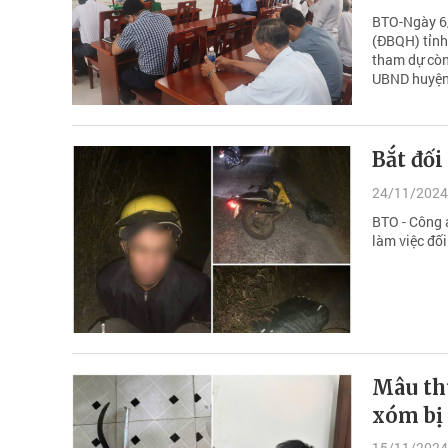
BTO-Ngày 6/
(ĐBQH) tỉnh
tham dự còn 
UBND huyện
Bắt đối
24/11/2024
BTO - Công 
làm việc đối
Mâu th
xóm bị
15/11/2024