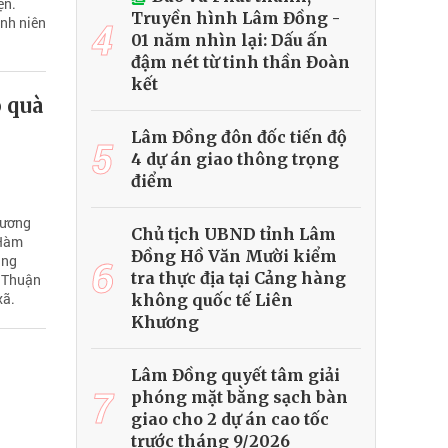
ện.
Truyền hình Lâm Đồng -
anh niên
4
01 năm nhìn lại: Dấu ấn
đậm nét từ tinh thần Đoàn
kết
 quà
Lâm Đồng đôn đốc tiến độ
5
4 dự án giao thông trọng
điểm
tương
Chủ tịch UBND tỉnh Lâm
 Hàm
Đồng Hồ Văn Mười kiểm
6
áng
tra thực địa tại Cảng hàng
 Thuận
xã.
không quốc tế Liên
Khương
Lâm Đồng quyết tâm giải
7
phóng mặt bằng sạch bàn
giao cho 2 dự án cao tốc
trước tháng 9/2026