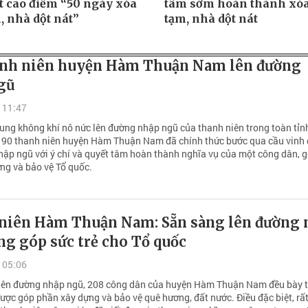
t cao điểm “50 ngày xóa
tâm sớm hoàn thành xó
, nhà dột nát”
tạm, nhà dột nát
anh niên huyện Hàm Thuận Nam lên đường
gũ
 11:47
ng không khí nô nức lên đường nhập ngũ của thanh niên trong toàn tỉn
190 thanh niên huyện Hàm Thuận Nam đã chính thức bước qua cầu vinh
hập ngũ với ý chí và quyết tâm hoàn thành nghĩa vụ của một công dân, 
ng và bảo vệ Tổ quốc.
niên Hàm Thuận Nam: Sẵn sàng lên đường 
g góp sức trẻ cho Tổ quốc
 05:06
lên đường nhập ngũ, 208 công dân của huyện Hàm Thuận Nam đều bày 
được góp phần xây dựng và bảo vệ quê hương, đất nước. Điều đặc biệt, rấ