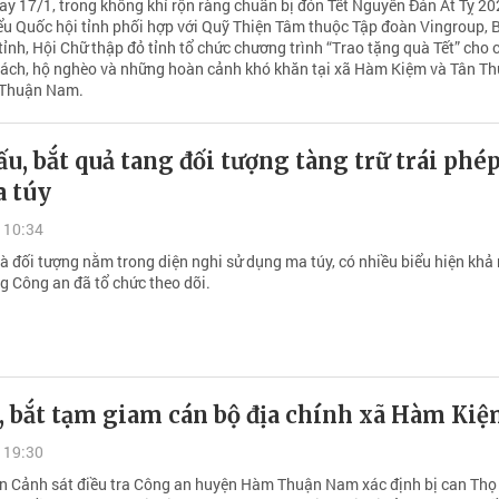
y 17/1, trong không khí rộn ràng chuẩn bị đón Tết Nguyên Đán Ất Tỵ 20
ểu Quốc hội tỉnh phối hợp với Quỹ Thiện Tâm thuộc Tập đoàn Vingroup, 
ỉnh, Hội Chữ thập đỏ tỉnh tổ chức chương trình “Trao tặng quà Tết” cho 
sách, hộ nghèo và những hoàn cảnh khó khăn tại xã Hàm Kiệm và Tân Th
Thuận Nam.
u, bắt quả tang đối tượng tàng trữ trái phé
a túy
 10:34
à đối tượng nằm trong diện nghi sử dụng ma túy, có nhiều biểu hiện khả
g Công an đã tổ chức theo dõi.
, bắt tạm giam cán bộ địa chính xã Hàm Ki
 19:30
 Cảnh sát điều tra Công an huyện Hàm Thuận Nam xác định bị can Thọ 