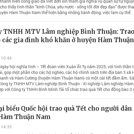
 thanh niên công giáo đã viết đơn xin tham gia nghĩa vụ quân sự tự nguy
cho thấy tinh thần “kính Chúa, yêu nước - sống tốt đời đẹp đạo” được th
uyện Hàm Thuận Nam thể hiện bằng những hành động, việc làm cụ thể.
y TNHH MTV Lâm nghiệp Bình Thuận: Trao
o các gia đình khó khăn ở huyện Hàm Thuận
 10:44
gày hội nghĩa tình – Tết đoàn viên Xuân Ất Tỵ năm 2025, với tinh thần 
ái, góp một phần cho các hộ nghèo, các hộ chính sách trên địa bàn 3 xã
hạnh và Hàm Cường (huyện Hàm Thuận Nam) có một cái tết đầm ấm. S
Công ty TNHH MTV Lâm nghiệp Bình Thuận - Xí nghiệp Lâm nghiệp Hàm
p với Công ty TNHH Bình Minh Tải tổ chức trao quà Tết cho đồng bào 3 
i biểu Quốc hội trao quà Tết cho người dân
 Hàm Thuận Nam
 14:35