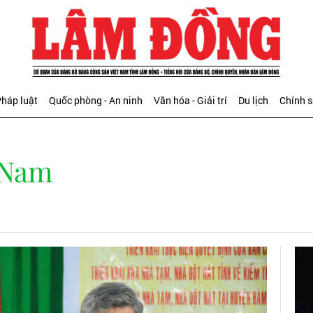
háp luật
Quốc phòng - An ninh
Văn hóa - Giải trí
Du lịch
Chính 
 Nam