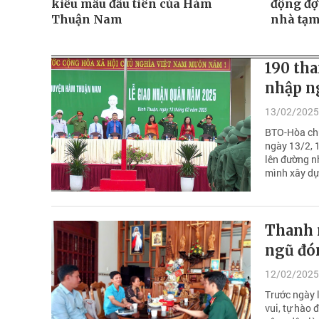
kiểu mẫu đầu tiên của Hàm
động đợ
Thuận Nam
nhà tạm
190 th
nhập n
13/02/2025
BTO-Hòa chu
ngày 13/2, 
lên đường n
mình xây dự
Thanh 
ngũ đón
12/02/2025
Trước ngày 
vui, tự hào 