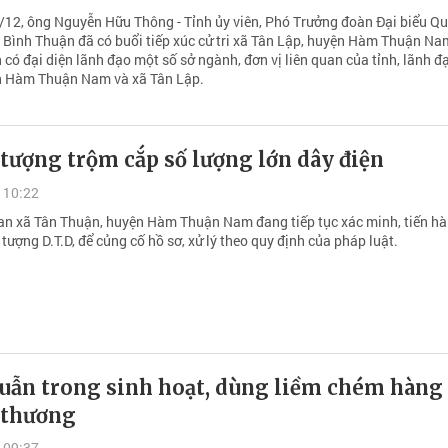
12, ông Nguyễn Hữu Thông - Tỉnh ủy viên, Phó Trưởng đoàn Đại biểu Qu
 Bình Thuận đã có buổi tiếp xúc cử tri xã Tân Lập, huyện Hàm Thuận N
có đại diện lãnh đạo một số sở ngành, đơn vị liên quan của tỉnh, lãnh đ
 Hàm Thuận Nam và xã Tân Lập.
 tượng trộm cắp số lượng lớn dây điện
 10:22
an xã Tân Thuận, huyện Hàm Thuận Nam đang tiếp tục xác minh, tiến h
 tượng D.T.D, để củng cố hồ sơ, xử lý theo quy định của pháp luật.
uẫn trong sinh hoạt, dùng liềm chém hàng
 thương
 09:37