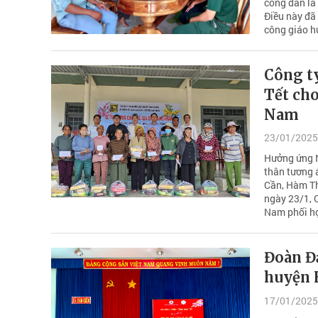
công dân là
Điều này đã 
công giáo h
Công t
Tết ch
Nam
23/01/2025
Hưởng ứng N
thân tương 
Cần, Hàm T
ngày 23/1, 
Nam phối hợ
Đoàn Đạ
huyện
17/01/2025