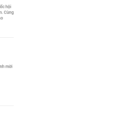
ốc hội
am. Cùng
ạo
ành mời