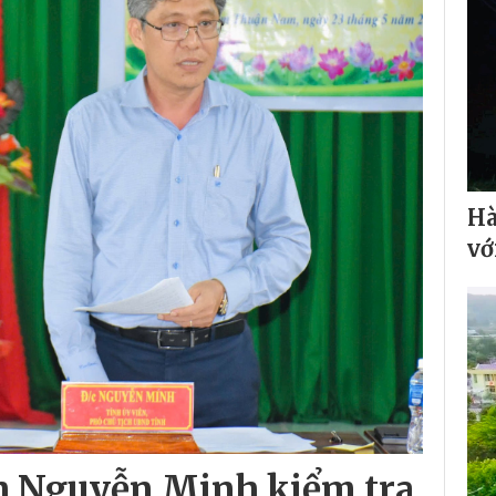
Hà
vớ
h Nguyễn Minh kiểm tra