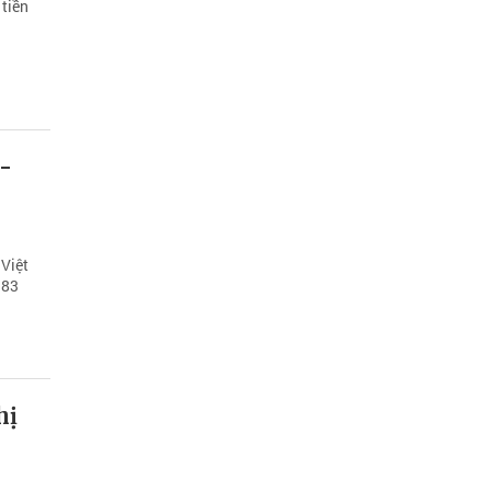
 tiền
-
Việt
983
hị