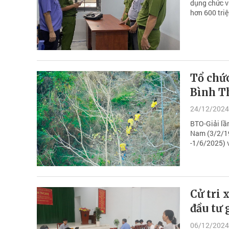
dụng chức vụ
hơn 600 tri
Tổ chứ
Bình T
24/12/2024
BTO-Giải lầ
Nam (3/2/1
-1/6/2025) 
Cử tri
đầu tư 
06/12/2024