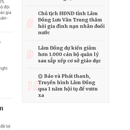
25,
Bộ đội
các gia
Chủ tịch HĐND tỉnh Lâm
8
uận -
Đồng Lưu Văn Trung thăm
hỏi gia đình nạn nhân đuối
nước
p
Lâm Đồng dự kiến giảm
9
hơn 1.000 cán bộ quản lý
sau sắp xếp cơ sở giáo dục
 nghi
Báo và Phát thanh,
10
Truyền hình Lâm Đồng
qua 1 năm hội tụ để vươn
xa
ệm
đã lợi