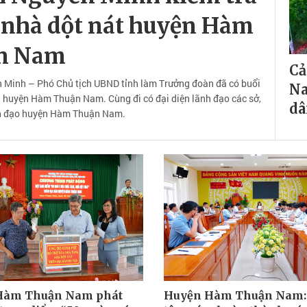
, nhà dột nát huyện Hàm
n Nam
Cả
n Minh – Phó Chủ tịch UBND tỉnh làm Trưởng đoàn đã có buổi
Na
àn huyện Hàm Thuận Nam. Cùng đi có đại diện lãnh đạo các sở,
dâ
nh đạo huyện Hàm Thuận Nam.
Hàm Thuận Nam phát
Huyện Hàm Thuận Nam: