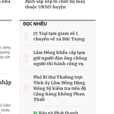
a nhà
định sắp xếp tổ chức bộ máy
thuộc UBND huyện
ĐỌC NHIỀU
1
Trại tạm giam số 1
chuyển về xã Đức Trọng
h, sáng
 quang
Lâm Đồng khẩn cấp tạm
2
góp sức
giữ người đàn ông chống
người thi hành công vụ
Phó Bí thư Thường trực
nhập
Tỉnh ủy Lâm Đồng Đặng
3
Hồng Sỹ kiểm tra tiến độ
Cảng hàng không Phan
Thiết
tỏ niềm
t nhiều
Báo và Phát thanh,