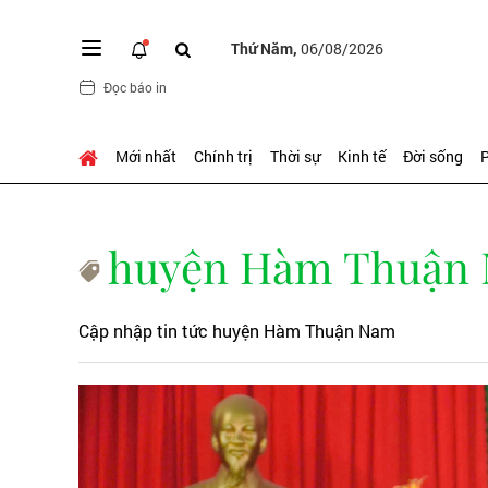
Thứ Năm,
06/08/2026
Đọc báo in
Mới nhất
Chính trị
Thời sự
Kinh tế
Đời sống
P
huyện Hàm Thuận
Cập nhập tin tức huyện Hàm Thuận Nam