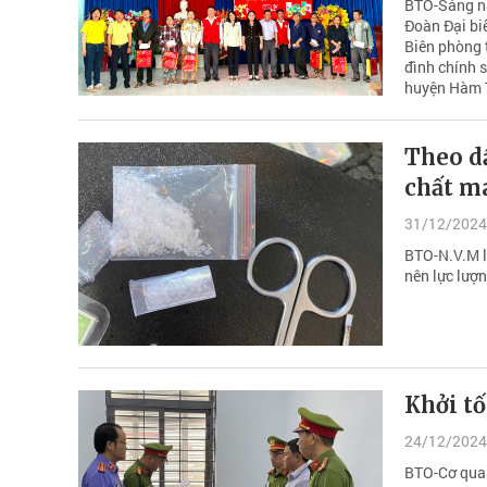
BTO-Sáng na
Đoàn Đại bi
Biên phòng t
đình chính 
huyện Hàm 
Theo dấ
chất m
31/12/2024
BTO-N.V.M l
nên lực lượn
Khởi tố
24/12/2024
BTO-Cơ quan