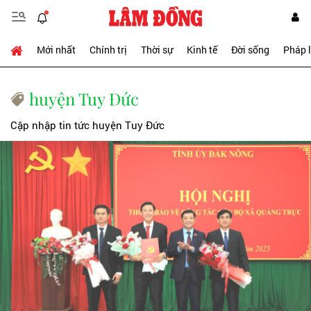
Mới nhất
Chính trị
Thời sự
Kinh tế
Đời sống
Pháp 
huyện Tuy Đức
Cập nhập tin tức huyện Tuy Đức