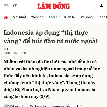
Mới nhất
Chính trị
Thời sự
Kinh tế
Đời sống
Pháp 
Gửi bình luận
Indonesia áp dụng “thị thực
vàng” để hút đầu tư nước ngoài
N.T
03/09/2023 15:09
Nhằm trải thảm đỏ thu hút các nhà đầu tư cá
nhân và doanh nghiệp nước ngoài trong nỗ lực
Hủy
Gửi
thúc đẩy nền kinh tế, Indonesia sẽ áp dụng
chương trình “thị thực vàng”. Thông tin này
được Bộ Pháp luật và Nhân quyền Indonesia
công bố hôm nay (3/9).