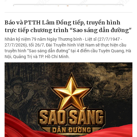
Báo và PTTH Lâm Đồng tiếp, truyền hình
trực tiếp chương trình “Sao sáng dẫn đường"
Nhân kỷ niệm 79 năm Ngày Thương binh - Liệt sĩ (27/7/1947 -
27/7/2026), tối 26/7, Đài Truyền hình Việt Nam sẽ thực hiện cầu
truyền hình “Sao sáng dẫn đường” tại 4 điểm cầu Tuyên Quang, Hà
Nội, Quảng Trị và TP. Hồ Chí Minh.