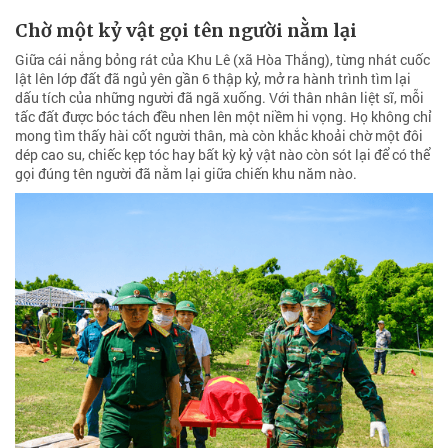
Chờ một kỷ vật gọi tên người nằm lại
Giữa cái nắng bỏng rát của Khu Lê (xã Hòa Thắng), từng nhát cuốc
lật lên lớp đất đã ngủ yên gần 6 thập kỷ, mở ra hành trình tìm lại
dấu tích của những người đã ngã xuống. Với thân nhân liệt sĩ, mỗi
tấc đất được bóc tách đều nhen lên một niềm hi vọng. Họ không chỉ
mong tìm thấy hài cốt người thân, mà còn khắc khoải chờ một đôi
dép cao su, chiếc kẹp tóc hay bất kỳ kỷ vật nào còn sót lại để có thể
gọi đúng tên người đã nằm lại giữa chiến khu năm nào.