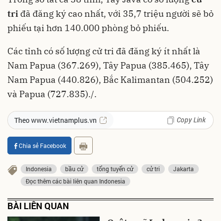
tri
đã đăng ký cao nhất, với 35,7 triệu người sẽ bỏ
phiếu tại hơn 140.000 phòng bỏ phiếu.
Các tỉnh có số lượng cử tri đã đăng ký ít nhất là
Nam Papua (367.269), Tây Papua (385.465), Tây
Nam Papua (440.826), Bắc Kalimantan (504.252)
và Papua (727.835)./.
Copy Link
Theo www.vietnamplus.vn
Chia sẻ Facebook
Indonesia
bầu cử
tổng tuyển cử
cử tri
Jakarta
Đọc thêm các bài liên quan Indonesia
BÀI LIÊN QUAN