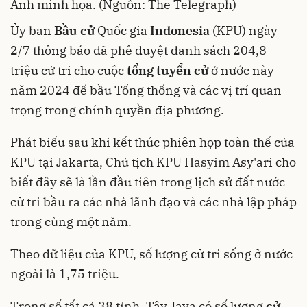
Ảnh minh họa. (Nguồn: The Telegraph)
Ủy ban
Bầu cử
Quốc gia
Indonesia
(KPU) ngày
2/7 thông báo đã phê duyệt danh sách 204,8
triệu cử tri cho cuộc
tổng tuyển cử
ở nước này
năm 2024 để bầu Tổng thống và các vị trí quan
trọng trong chính quyền địa phương.
Phát biểu sau khi kết thúc phiên họp toàn thể của
KPU tại Jakarta, Chủ tịch KPU Hasyim Asy'ari cho
biết đây sẽ là lần đầu tiên trong lịch sử đất nước
cử tri bầu ra các nhà lãnh đạo và các nhà lập pháp
trong cùng một năm.
Theo dữ liệu của KPU, số lượng cử tri sống ở nước
ngoài là 1,75 triệu.
Trong số tất cả 38 tỉnh, Tây Java có số lượng
cử