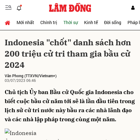
Mới nhất
Chính trị
Thời sự
Kinh tế
Đời sống
Pháp 
Gửi bình luận
Indonesia "chốt" danh sách hơn
200 triệu cử tri tham gia bầu cử
2024
Văn Phong
(TTXVN/Vietnam+)
03/07/2023 06:46
Chủ tịch Ủy ban Bầu cử Quốc gia Indonesia cho
Hủy
Gửi
biết cuộc bầu cử năm tới sẽ là lần đầu tiên trong
lịch sử cử tri nước này bầu ra các nhà lãnh đạo
và các nhà lập pháp trong cùng một năm.