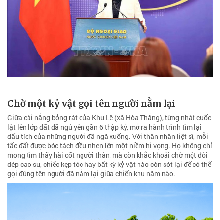
Chờ một kỷ vật gọi tên người nằm lại
Giữa cái nắng bỏng rát của Khu Lê (xã Hòa Thắng), từng nhát cuốc
lật lên lớp đất đã ngủ yên gần 6 thập kỷ, mở ra hành trình tìm lại
dấu tích của những người đã ngã xuống. Với thân nhân liệt sĩ, mỗi
tấc đất được bóc tách đều nhen lên một niềm hi vọng. Họ không chỉ
mong tìm thấy hài cốt người thân, mà còn khắc khoải chờ một đôi
dép cao su, chiếc kẹp tóc hay bất kỳ kỷ vật nào còn sót lại để có thể
gọi đúng tên người đã nằm lại giữa chiến khu năm nào.