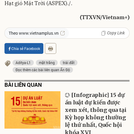
Hạt gió Mặt Trời (ASPEX)./.
(TTXVN/Vietnam+)
Copy Link
Theo www.vietnamplus.vn
Chia sẻ Facebook
Aditya-L1
mặt trăng
trái đất
Đọc thêm các bài liên quan Ấn Độ
BÀI LIÊN QUAN
[Infographic] 15 dự
án luật dự kiến được
xem xét, thông qua tại
Kỳ họp không thường
lệ thứ nhất, Quốc hội
khóa XVI