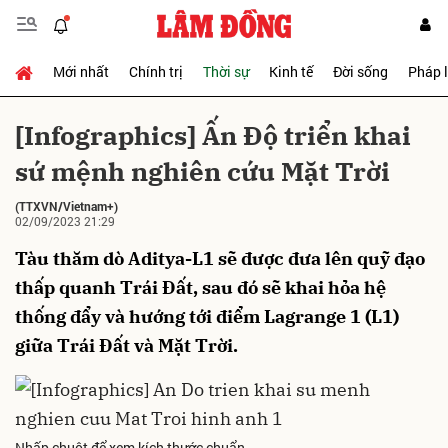
Mới nhất
Chính trị
Thời sự
Kinh tế
Đời sống
Pháp 
Gửi bình luận
[Infographics] Ấn Độ triển khai
sứ mệnh nghiên cứu Mặt Trời
(TTXVN/Vietnam+)
02/09/2023 21:29
Tàu thăm dò Aditya-L1 sẽ được đưa lên quỹ đạo
thấp quanh Trái Đất, sau đó sẽ khai hỏa hệ
Hủy
Gửi
thống đẩy và hướng tới điểm Lagrange 1 (L1)
giữa Trái Đất và Mặt Trời.
Nhấp chuột để xem kích thước chuẩn.