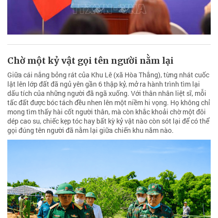
Chờ một kỷ vật gọi tên người nằm lại
Giữa cái nắng bỏng rát của Khu Lê (xã Hòa Thắng), từng nhát cuốc
lật lên lớp đất đã ngủ yên gần 6 thập kỷ, mở ra hành trình tìm lại
dấu tích của những người đã ngã xuống. Với thân nhân liệt sĩ, mỗi
tấc đất được bóc tách đều nhen lên một niềm hi vọng. Họ không chỉ
mong tìm thấy hài cốt người thân, mà còn khắc khoải chờ một đôi
dép cao su, chiếc kẹp tóc hay bất kỳ kỷ vật nào còn sót lại để có thể
gọi đúng tên người đã nằm lại giữa chiến khu năm nào.