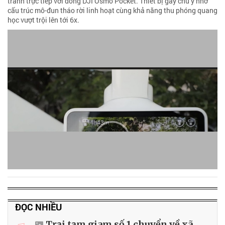
tranh trực tiếp với dòng DJI Osmo Pocket. Thiết bị gây chú ý nhờ
cấu trúc mô-đun tháo rời linh hoạt cùng khả năng thu phóng quang
học vượt trội lên tới 6x.
ĐỌC NHIỀU
Trại tạm giam số 1 chuyển về xã