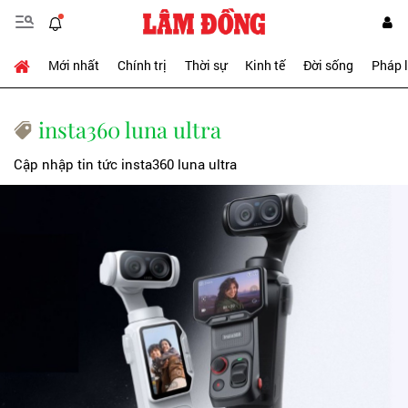
Mới nhất
Chính trị
Thời sự
Kinh tế
Đời sống
Pháp 
insta360 luna ultra
Cập nhập tin tức insta360 luna ultra