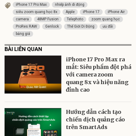
iPhone 17 Pro Max
nhiếp ảnh di động
siêu zoom quang học 8x
Apple
iPhone 17
iPhone Air
camera
48MP Fusion
Telephoto
zoom quang học
ProRes RAW
Genlock
Thế Giới Di Động
ưu đãi
bảng giá
BÀI LIÊN QUAN
iPhone 17 Pro Max ra
mắt: Siêu phẩm đột phá
với camera zoom
quang 8x và hiệu năng
đỉnh cao
Hướng dẫn cách tạo
chiến dịch quảng cáo
trên SmartAds