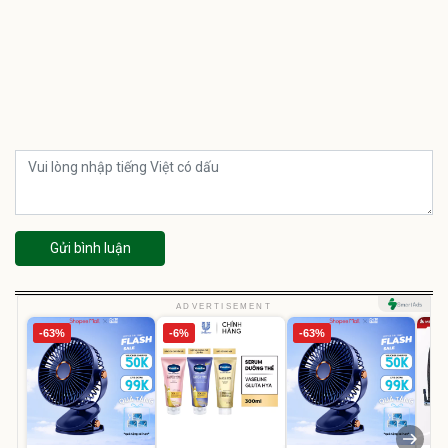
Gửi bình luận
ADVERTISEMENT
-63%
-6%
-63%