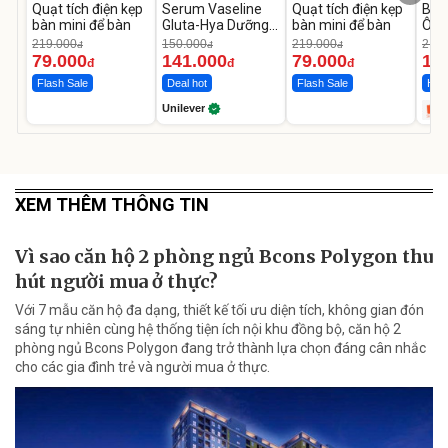
Quạt tích điện kẹp
Serum Vaseline
Quạt tích điện kẹp
Bơm
bàn mini để bàn
Gluta-Hya Dưỡng
bàn mini để bàn
Ô T
Da Sáng Mịn Sau 7
MED
219.000
150.000
219.000
2.69
đ
đ
đ
Ngày
12.
79.000
141.000
79.000
1.
đ
đ
đ
Flash Sale
Deal hot
Flash Sale
Hot 
Unilever
XEM THÊM THÔNG TIN
Vì sao căn hộ 2 phòng ngủ Bcons Polygon thu
hút người mua ở thực?
Với 7 mẫu căn hộ đa dạng, thiết kế tối ưu diện tích, không gian đón
sáng tự nhiên cùng hệ thống tiện ích nội khu đồng bộ, căn hộ 2
phòng ngủ Bcons Polygon đang trở thành lựa chọn đáng cân nhắc
cho các gia đình trẻ và người mua ở thực.