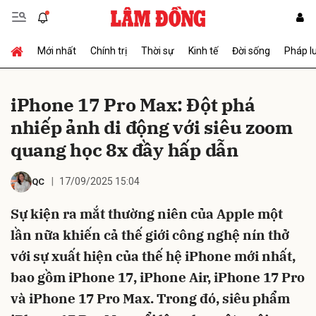
Mới nhất
Chính trị
Thời sự
Kinh tế
Đời sống
Pháp l
Gửi bình luận
iPhone 17 Pro Max: Đột phá
nhiếp ảnh di động với siêu zoom
quang học 8x đầy hấp dẫn
17/09/2025 15:04
QC
Sự kiện ra mắt thường niên của Apple một
Hủy
Gửi
lần nữa khiến cả thế giới công nghệ nín thở
với sự xuất hiện của thế hệ iPhone mới nhất,
bao gồm iPhone 17, iPhone Air, iPhone 17 Pro
và iPhone 17 Pro Max. Trong đó, siêu phẩm