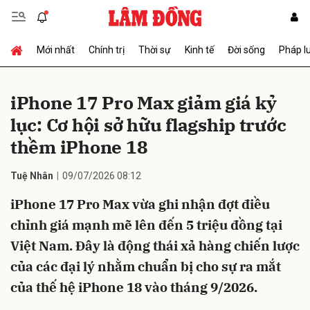
Mới nhất
Chính trị
Thời sự
Kinh tế
Đời sống
Pháp l
Gửi bình luận
iPhone 17 Pro Max giảm giá kỷ
lục: Cơ hội sở hữu flagship trước
thềm iPhone 18
Tuệ Nhân
09/07/2026 08:12
iPhone 17 Pro Max vừa ghi nhận đợt điều
Hủy
Gửi
chỉnh giá mạnh mẽ lên đến 5 triệu đồng tại
Việt Nam. Đây là động thái xả hàng chiến lược
của các đại lý nhằm chuẩn bị cho sự ra mắt
của thế hệ iPhone 18 vào tháng 9/2026.