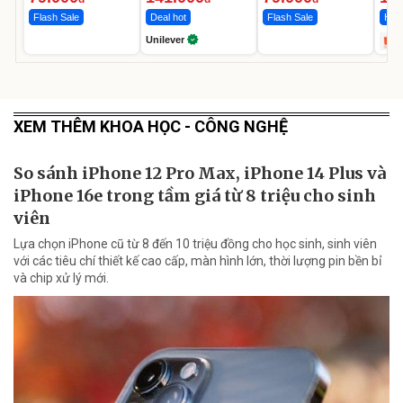
Flash Sale
Deal hot
Flash Sale
Hot 
Unilever
XEM THÊM KHOA HỌC - CÔNG NGHỆ
So sánh iPhone 12 Pro Max, iPhone 14 Plus và
iPhone 16e trong tầm giá từ 8 triệu cho sinh
viên
Lựa chọn iPhone cũ từ 8 đến 10 triệu đồng cho học sinh, sinh viên
với các tiêu chí thiết kế cao cấp, màn hình lớn, thời lượng pin bền bỉ
và chip xử lý mới.