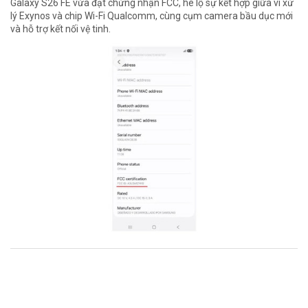
Galaxy S26 FE vừa đạt chứng nhận FCC, hé lộ sự kết hợp giữa vi xử
lý Exynos và chip Wi-Fi Qualcomm, cùng cụm camera bầu dục mới
và hỗ trợ kết nối vệ tinh.