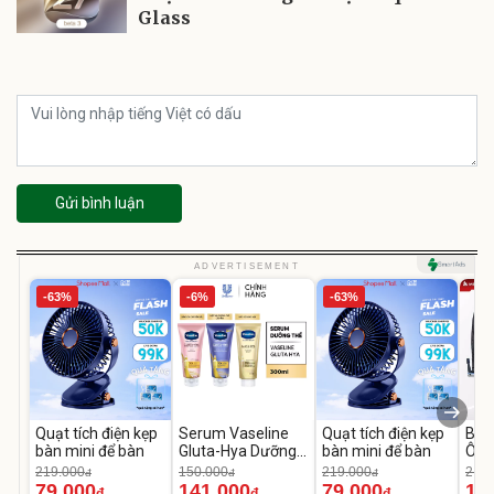
Glass
Gửi bình luận
ADVERTISEMENT
-63%
-6%
-63%
Quạt tích điện kẹp
Serum Vaseline
Quạt tích điện kẹp
Bơm
bàn mini để bàn
Gluta-Hya Dưỡng
bàn mini để bàn
Ô T
Da Sáng Mịn Sau 7
MED
219.000
150.000
219.000
2.69
đ
đ
đ
Ngày
12.
79.000
141.000
79.000
1.
đ
đ
đ