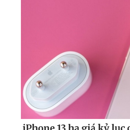
iPhone 13 hạ giá kỷ lục 