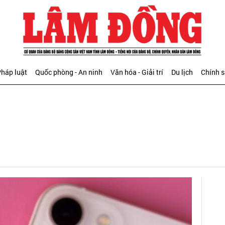
háp luật
Quốc phòng - An ninh
Văn hóa - Giải trí
Du lịch
Chính 