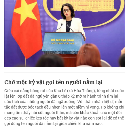
Chờ một kỷ vật gọi tên người nằm lại
Giữa cái nắng bỏng rát của Khu Lê (xã Hòa Thắng), từng nhát cuốc
lật lên lớp đất đã ngủ yên gần 6 thập kỷ, mở ra hành trình tìm lại
dấu tích của những người đã ngã xuống. Với thân nhân liệt sĩ, mỗi
tấc đất được bóc tách đều nhen lên một niềm hi vọng. Họ không chỉ
mong tìm thấy hài cốt người thân, mà còn khắc khoải chờ một đôi
dép cao su, chiếc kẹp tóc hay bất kỳ kỷ vật nào còn sót lại để có thể
gọi đúng tên người đã nằm lại giữa chiến khu năm nào.