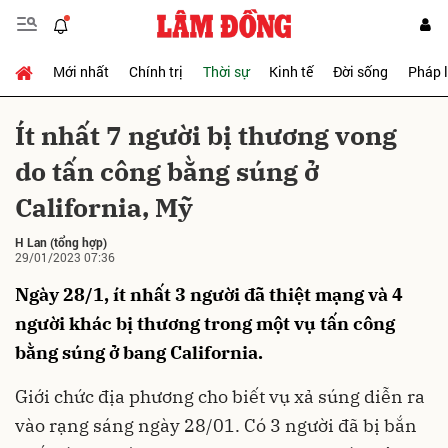
Mới nhất
Chính trị
Thời sự
Kinh tế
Đời sống
Pháp 
Gửi bình luận
Ít nhất 7 người bị thương vong
do tấn công bằng súng ở
California, Mỹ
H Lan
(tổng hợp)
29/01/2023 07:36
Ngày 28/1, ít nhất 3 người đã thiệt mạng và 4
Hủy
Gửi
người khác bị thương trong một vụ tấn công
bằng súng ở bang California.
Giới chức địa phương cho biết vụ xả súng diễn ra
vào rạng sáng ngày 28/01. Có 3 người đã bị bắn