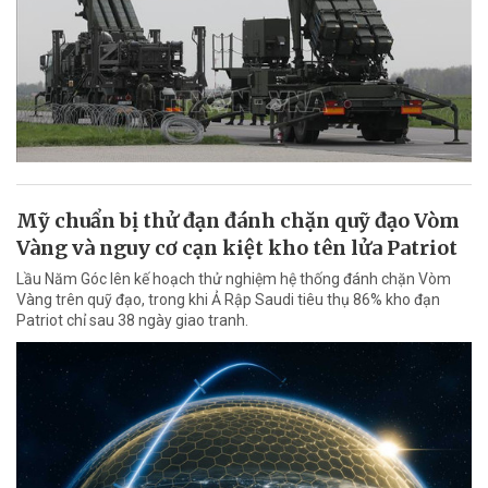
Mỹ chuẩn bị thử đạn đánh chặn quỹ đạo Vòm
Vàng và nguy cơ cạn kiệt kho tên lửa Patriot
Lầu Năm Góc lên kế hoạch thử nghiệm hệ thống đánh chặn Vòm
Vàng trên quỹ đạo, trong khi Ả Rập Saudi tiêu thụ 86% kho đạn
Patriot chỉ sau 38 ngày giao tranh.