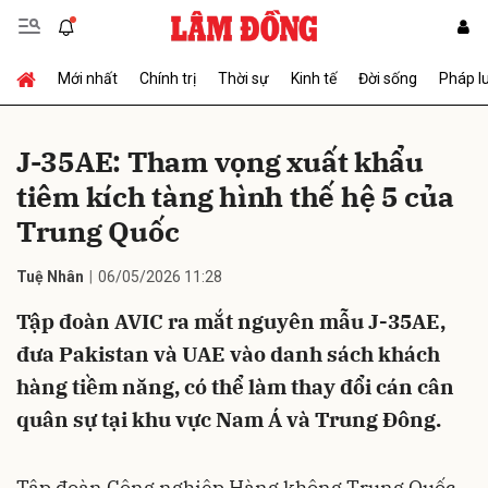
Mới nhất
Chính trị
Thời sự
Kinh tế
Đời sống
Pháp l
Gửi bình luận
J-35AE: Tham vọng xuất khẩu
tiêm kích tàng hình thế hệ 5 của
Trung Quốc
Tuệ Nhân
06/05/2026 11:28
Tập đoàn AVIC ra mắt nguyên mẫu J-35AE,
Hủy
Gửi
đưa Pakistan và UAE vào danh sách khách
hàng tiềm năng, có thể làm thay đổi cán cân
quân sự tại khu vực Nam Á và Trung Đông.
Tập đoàn Công nghiệp Hàng không Trung Quốc