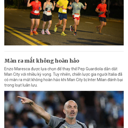
Màn ra mắt không hoàn hảo
Enzo Maresca được lựa chọn để thay thế Pep Guardiola dẫn dắt
Man City với nhiều kỳ vọng. Tuy nhiên, chiến lược gia người Italia đã
có màn ra mắt không hoàn hảo khi Man City bị Inter Milan đánh bại
trong loạt luân lưu.