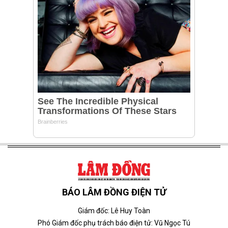
BÁO LÂM ĐỒNG ĐIỆN TỬ
Giám đốc: Lê Huy Toàn
Phó Giám đốc phụ trách báo điện tử: Vũ Ngọc Tú