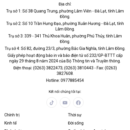
Địa chỉ:
Trụ sở 1: Số 38 Quang Trung, phường Lâm Viên - Đà Lạt, tỉnh Lâm
Đồng.
Trụ sở 2: Số 10 Trần Hưng Đạo, phường Xuân Hương - Đà Lạt, tỉnh
Lâm Đồng.
Trụ sở 3: 339 - 341 Thủ Khoa Huân, phường Phú Thủy, tỉnh Lâm
Đồng.
Trụ sở 4: Số 82, đường 23/3, phường Bắc Gia Nghĩa, tỉnh Lâm Đồng.
Giấy phép hoạt động báo in và báo điện tử số 232/GP-BTTT cấp
ngày 29 tháng 8 năm 2024 của Bộ Thông tin và Truyền thông.
Điện thoại: (0263) 3822473; (0263) 3810443 - Fax: (0263)
3827608.
Hotline: 0977885454
Kết nối chúng tôi tại:
Chính trị
Thời sự
Kinh tế
Đời sống