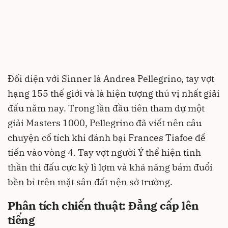
Đối diện với Sinner là Andrea Pellegrino, tay vợt
hạng 155 thế giới và là hiện tượng thú vị nhất giải
đấu năm nay. Trong lần đầu tiên tham dự một
giải Masters 1000, Pellegrino đã viết nên câu
chuyện cổ tích khi đánh bại Frances Tiafoe để
tiến vào vòng 4. Tay vợt người Ý thể hiện tinh
thần thi đấu cực kỳ lì lợm và khả năng bám đuổi
bền bỉ trên mặt sân đất nện sở trường.
Phân tích chiến thuật: Đẳng cấp lên
tiếng