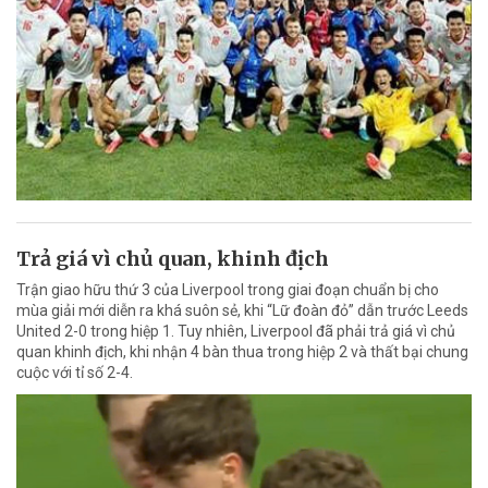
Trả giá vì chủ quan, khinh địch
Trận giao hữu thứ 3 của Liverpool trong giai đoạn chuẩn bị cho
mùa giải mới diễn ra khá suôn sẻ, khi “Lữ đoàn đỏ” dẫn trước Leeds
United 2-0 trong hiệp 1. Tuy nhiên, Liverpool đã phải trả giá vì chủ
quan khinh địch, khi nhận 4 bàn thua trong hiệp 2 và thất bại chung
cuộc với tỉ số 2-4.