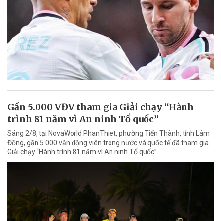
Gần 5.000 VĐV tham gia Giải chạy “Hành
trình 81 năm vì An ninh Tổ quốc”
Sáng 2/8, tại NovaWorld PhanThiet, phường Tiến Thành, tỉnh Lâm
Đồng, gần 5.000 vận động viên trong nước và quốc tế đã tham gia
Giải chạy “Hành trình 81 năm vì An ninh Tổ quốc”.