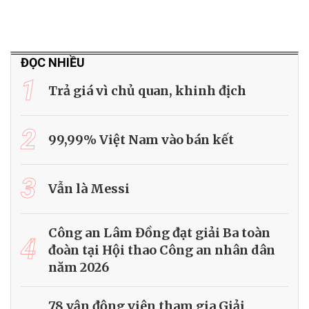
ĐỌC NHIỀU
1
Trả giá vì chủ quan, khinh địch
2
99,99% Việt Nam vào bán kết
3
Vẫn là Messi
Công an Lâm Đồng đạt giải Ba toàn
4
đoàn tại Hội thao Công an nhân dân
năm 2026
78 vận động viên tham gia Giải