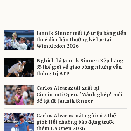
Jannik Sinner mất 1,6 triệu bảng tiền
thuế dù nhận thưởng kỷ lục tại
Wimbledon 2026
Nghịch lý Jannik Sinner: Xếp hạng
35 thế giới về giao bóng nhưng vẫn
thống trị ATP
Carlos Alcaraz tái xuất tại
Cincinnati Open: 'Mảnh ghép' cuối
để lật đổ Jannik Sinner
Carlos Alcaraz mất ngôi số 2 thế
giới: Hồi chuông báo động trước
thềm US Open 2026