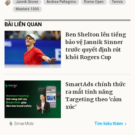
Jannik Sinner
Andrea Pellegrino
Rome Open
Tennis
Masters 1000
BÀI LIÊN QUAN
Ben Shelton lên tiếng
bảo vệ Jannik Sinner
trước quyết định rút
khỏi Rogers Cup
SmartAds chính thức
ra mắt tính năng
Targeting theo 'cảm
xúc'
SmartAds
Tìm hiểu thêm