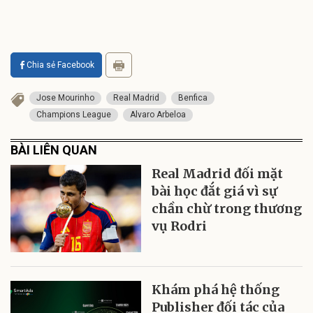
Chia sẻ Facebook
Jose Mourinho
Real Madrid
Benfica
Champions League
Alvaro Arbeloa
BÀI LIÊN QUAN
Real Madrid đối mặt
bài học đắt giá vì sự
chần chừ trong thương
vụ Rodri
Khám phá hệ thống
Publisher đối tác của