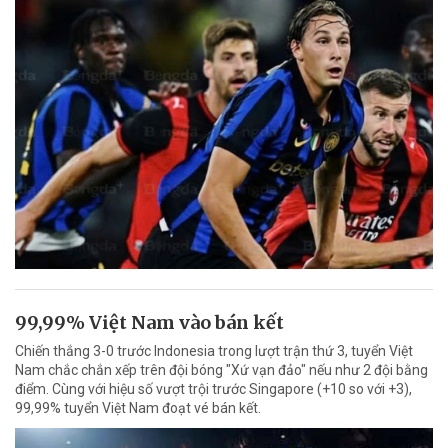
99,99% Việt Nam vào bán kết
Chiến thắng 3-0 trước Indonesia trong lượt trận thứ 3, tuyển Việt
Nam chắc chắn xếp trên đội bóng "Xứ vạn đảo" nếu như 2 đội bằng
điểm. Cùng với hiệu số vượt trội trước Singapore (+10 so với +3),
99,99% tuyển Việt Nam đoạt vé bán kết.