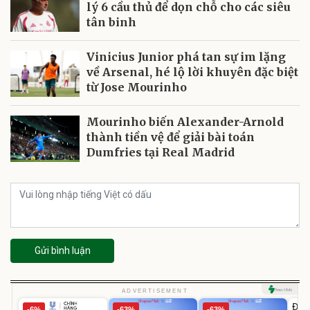
lý 6 cầu thủ để dọn chỗ cho các siêu
tân binh
Vinicius Junior phá tan sự im lặng
về Arsenal, hé lộ lời khuyên đặc biệt
từ Jose Mourinho
Mourinho biến Alexander-Arnold
thành tiền vệ để giải bài toán
Dumfries tại Real Madrid
Gửi bình luận
U
ADVERTISEMENT
Đai 
-6%
-63%
-63%