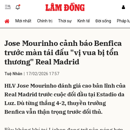
Mới nhất
Chính trị
Thời sự
Kinh tế
Đời sống
Pháp l
Gửi bình luận
Jose Mourinho cảnh báo Benfica
trước màn tái đấu "vị vua bị tổn
thương" Real Madrid
Tuệ Nhân
17/02/2026 17:57
HLV Jose Mourinho đánh giá cao bản lĩnh của
Hủy
Gửi
Real Madrid trước cuộc đối đầu tại Estadio da
Luz. Dù từng thắng 4-2, thuyền trưởng
Benfica vẫn thận trọng trước đối thủ.
Bầu không khí tại Lisbon đang trở nên nóng hơn