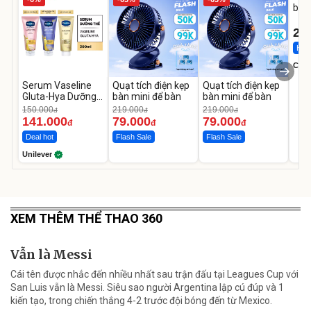
bé 
1-9 
22
Hot 
Cecil
Serum Vaseline
Quạt tích điện kẹp
Quạt tích điện kẹp
Gluta-Hya Dưỡng
bàn mini để bàn
bàn mini để bàn
Da Sáng Mịn Sau 7
150.000
219.000
219.000
đ
đ
đ
Ngày
141.000
79.000
79.000
đ
đ
đ
Deal hot
Flash Sale
Flash Sale
Unilever
XEM THÊM THỂ THAO 360
Vẫn là Messi
Cái tên được nhắc đến nhiều nhất sau trận đấu tại Leagues Cup với
San Luis vẫn là Messi. Siêu sao người Argentina lập cú đúp và 1
kiến tạo, trong chiến thắng 4-2 trước đội bóng đến từ Mexico.