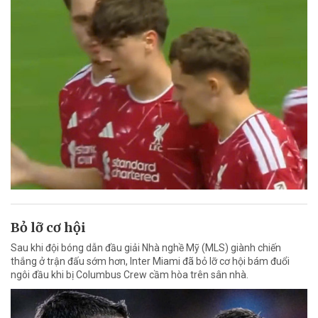
Bỏ lỡ cơ hội
Sau khi đội bóng dẫn đầu giải Nhà nghề Mỹ (MLS) giành chiến
thắng ở trận đấu sớm hơn, Inter Miami đã bỏ lỡ cơ hội bám đuổi
ngôi đầu khi bị Columbus Crew cầm hòa trên sân nhà.