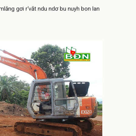
mlăng gơi r’văt ndu ndơ bu nuyh bon lan