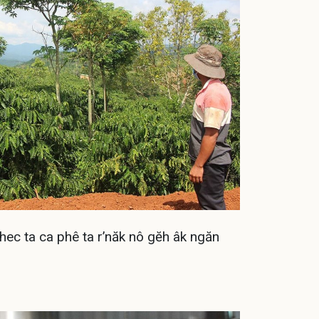
 hec ta ca phê ta r’năk nô gĕh âk ngăn