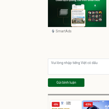
SmartAds
Gửi bình luận
-6%
-63%