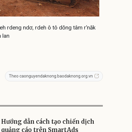
rdeh rdeng ndơ, rdeh ô tô dŏng tâm r’năk
 lan
Theo caonguyendaknong.baodaknong.org.vn
Hướng dẫn cách tạo chiến dịch
quảng cáo trên SmartAds