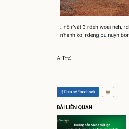
...nô r’văt 3 rdeh woai neh, 
n’hanh kơl rdeng bu nuyh bon
A Trư
Chia sẻ Facebook
BÀI LIÊN QUAN