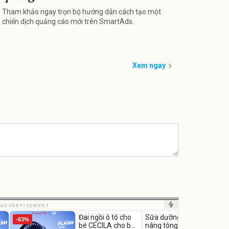
Tham khảo ngay trọn bộ hướng dẫn cách tạo một
chiến dịch quảng cáo mới trên SmartAds.
Xem ngay
Unmute
Unmute
Unm
ADVERTISEMENT
Đai ngồi ô tô cho
Sữa dưỡng thể
Robot
-63%
-27%
bé CECILA cho bé
nâng tông tức thì
Nhà -