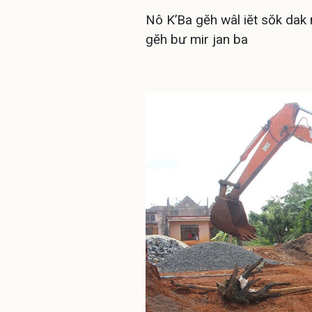
Nô K’Ba gĕh wâl iĕt sŏk dak 
gĕh bư mir jan ba