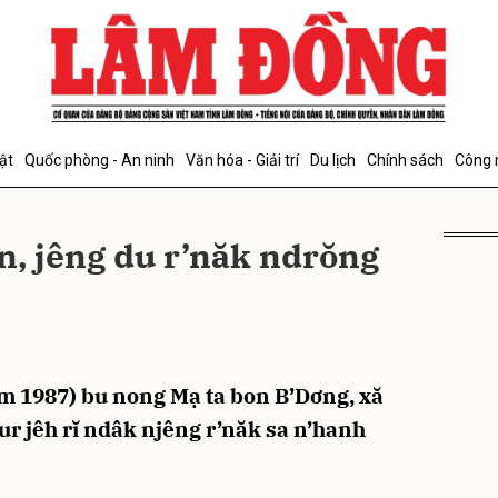
bình luận
ật
Quốc phòng - An ninh
Văn hóa - Giải trí
Du lịch
Chính sách
Công 
n, jêng du r’năk ndrŏng
Hủy
G
m 1987) bu nong Mạ ta bon B’Dơng, xă
r jêh rĭ ndâk njêng r’năk sa n’hanh