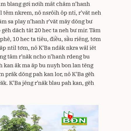
m blang gơi nơih mât chăm n’hanh
l têm nkrem, nô nsrôih ôp nti, r’văt neh
tăm sa play n’hanh r’văt măy dŏng bư
ô gĕh dăch tât 20 hec ta neh bư mir. Tâm
phê, 10 hec ta tiêu, điều, sầu riêng, tơm
p ntil tơm, nô K’Ba ndâk nkra wâl iĕt
ŏng tâm r’năk ncho n’hanh rdeng bu
ah kan âk ma ăp bu nuyh bon lan tĕng
m prăk dŏng pah kan lor, nô K’Ba gĕh
răk. K’Ba jêng r’năk blau pah kan, gĕh