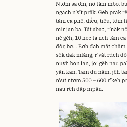
Ntơm sa ơm, nô tăm mbo, bu
ngăch n’sĭt prăk. Gĕh prăk rê
tăm ca phê, điều, tiêu, tơm 
mir jan ba. Tât abaơ, r’năk n
nĕ gĕh, 10 hec ta neh tăm ca 
đôr, bơ… Bơh đah mât chăm ă
sŏk dak mlăng; r’văt rdeh d
nuyh bon lan, joi gĕh nau p
yăn kan. Tâm du năm, jêh tâ
n’sĭt ntơm 500 – 600 r’keh p
nau rêh đăp mpăn.