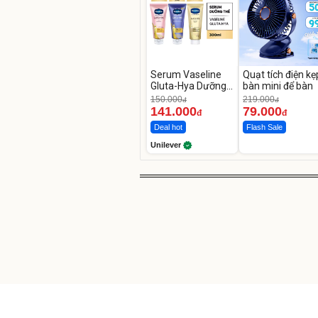
Serum Vaseline
Quạt tích điện kẹ
Gluta-Hya Dưỡng
bàn mini để bàn
Da Sáng Mịn Sau 7
150.000
219.000
đ
đ
Ngày
141.000
79.000
đ
đ
Deal hot
Flash Sale
Unilever