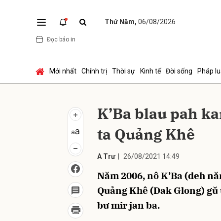
Thứ Năm,
06/08/2026
Đọc báo in
Gửi 
Mới nhất
Chính trị
Thời sự
Kinh tế
Đời sống
Pháp lu
K’Ba blau pah ka
ta Quảng Khê
A Trư
|
26/08/2021 14:49
Năm 2006, nô K’Ba (deh nă
Quảng Khê (Dak Glong) gŭ u
bư mir jan ba.