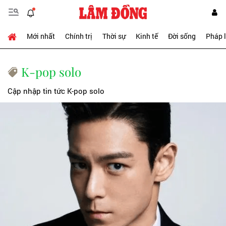
Mới nhất
Chính trị
Thời sự
Kinh tế
Đời sống
Pháp 
K-pop solo
Cập nhập tin tức K-pop solo