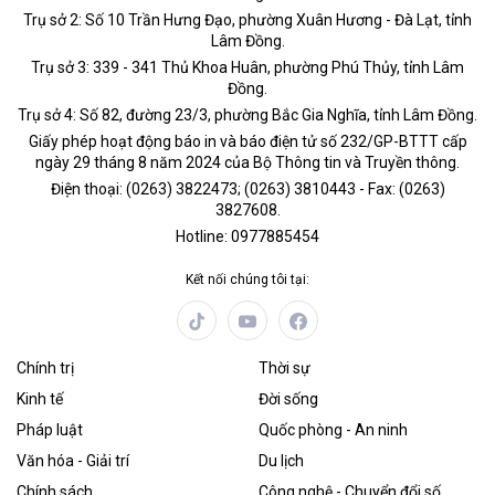
Trụ sở 2: Số 10 Trần Hưng Đạo, phường Xuân Hương - Đà Lạt, tỉnh
Lâm Đồng.
Trụ sở 3: 339 - 341 Thủ Khoa Huân, phường Phú Thủy, tỉnh Lâm
Đồng.
Trụ sở 4: Số 82, đường 23/3, phường Bắc Gia Nghĩa, tỉnh Lâm Đồng.
Giấy phép hoạt động báo in và báo điện tử số 232/GP-BTTT cấp
ngày 29 tháng 8 năm 2024 của Bộ Thông tin và Truyền thông.
Điện thoại: (0263) 3822473; (0263) 3810443 - Fax: (0263)
3827608.
Hotline: 0977885454
Kết nối chúng tôi tại:
Chính trị
Thời sự
Kinh tế
Đời sống
Pháp luật
Quốc phòng - An ninh
Văn hóa - Giải trí
Du lịch
Chính sách
Công nghệ - Chuyển đổi số