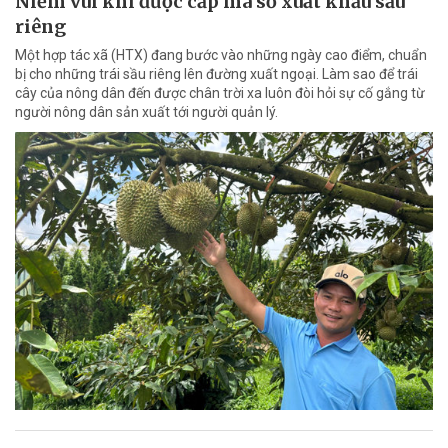
Niềm vui khi được cấp mã số xuất khẩu sầu
riêng
Một hợp tác xã (HTX) đang bước vào những ngày cao điểm, chuẩn
bị cho những trái sầu riêng lên đường xuất ngoại. Làm sao để trái
cây của nông dân đến được chân trời xa luôn đòi hỏi sự cố gắng từ
người nông dân sản xuất tới người quản lý.