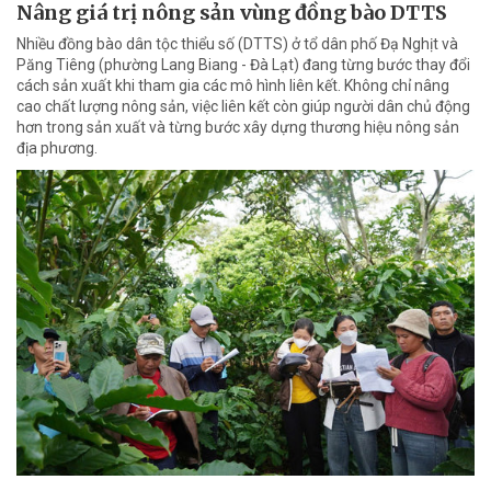
Nâng giá trị nông sản vùng đồng bào DTTS
Nhiều đồng bào dân tộc thiểu số (DTTS) ở tổ dân phố Đạ Nghịt và
Păng Tiêng (phường Lang Biang - Đà Lạt) đang từng bước thay đổi
cách sản xuất khi tham gia các mô hình liên kết. Không chỉ nâng
cao chất lượng nông sản, việc liên kết còn giúp người dân chủ động
hơn trong sản xuất và từng bước xây dựng thương hiệu nông sản
địa phương.