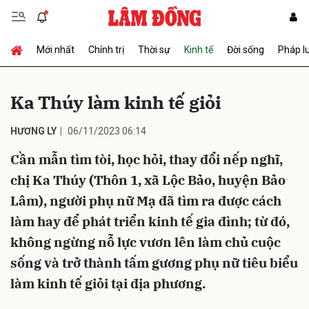
Mới nhất
Chính trị
Thời sự
Kinh tế
Đời sống
Pháp l
Gửi bình luận
Ka Thúy làm kinh tế giỏi
HƯƠNG LY
06/11/2023 06:14
Cần mẫn tìm tòi, học hỏi, thay đổi nếp nghĩ,
chị Ka Thúy (Thôn 1, xã Lộc Bảo, huyện Bảo
Lâm), người phụ nữ Mạ đã tìm ra được cách
Hủy
Gửi
làm hay để phát triển kinh tế gia đình; từ đó,
không ngừng nỗ lực vươn lên làm chủ cuộc
sống và trở thành tấm gương phụ nữ tiêu biểu
làm kinh tế giỏi tại địa phương.