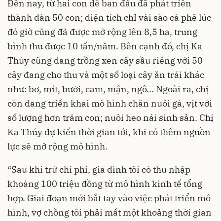
Đến nay, từ hai con dê ban đầu đã phát triển
thành đàn 50 con; diện tích chỉ vài sào cà phê lúc
đó giờ cũng đã được mở rộng lên 8,5 ha, trung
bình thu được 10 tấn/năm. Bên cạnh đó, chị Ka
Thúy cũng đang trồng xen cây sầu riêng với 50
cây đang cho thu và một số loại cây ăn trái khác
như: bơ, mít, bưởi, cam, mận, ngô... Ngoài ra, chị
còn đang triển khai mô hình chăn nuôi gà, vịt với
số lượng hơn trăm con; nuôi heo nái sinh sản. Chị
Ka Thúy dự kiến thời gian tới, khi có thêm nguồn
lực sẽ mở rộng mô hình.
“Sau khi trừ chi phí, gia đình tôi có thu nhập
khoảng 100 triệu đồng từ mô hình kinh tế tổng
hợp. Giai đoạn mới bắt tay vào việc phát triển mô
hình, vợ chồng tôi phải mất một khoảng thời gian