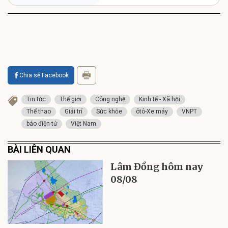
Chia sẻ Facebook
Tin tức
Thế giới
Công nghệ
Kinh tế - Xã hội
Thể thao
Giải trí
Sức khỏe
ôtô-Xe máy
VNPT
báo điện tử
Việt Nam
BÀI LIÊN QUAN
Lâm Đồng hôm nay
08/08