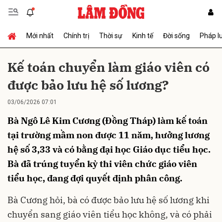
Mới nhất
Chính trị
Thời sự
Kinh tế
Đời sống
Pháp l
Gửi bình luận
Kế toán chuyển làm giáo viên có
được bảo lưu hệ số lương?
03/06/2026 07:01
Bà Ngô Lê Kim Cương (Đồng Tháp) làm kế toán
tại trường mầm non được 11 năm, hưởng lương
hệ số 3,33 và có bằng đại học Giáo dục tiểu học.
Hủy
Gửi
Bà đã trúng tuyển kỳ thi viên chức giáo viên
tiểu học, đang đợi quyết định phân công.
Bà Cương hỏi, bà có được bảo lưu hệ số lương khi
chuyển sang giáo viên tiểu học không, và có phải