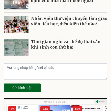
định cho nhà thầu nước ngoài
Nhân viên thư viện chuyển làm giáo
viên tiểu học, điều kiện thế nào?
Thời gian nghỉ và chế độ thai sản
khi sinh con thứ hai
Gửi bình luận
U
ADVERTISEMENT
GEP
-6%
-63%
-50%