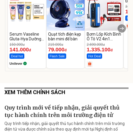
Đùi
Cao
319.
14
Best
Serum Vaseline
Quạt tích điện kẹp
Bơm Lốp Kích Bình
Gluta-Hya Dưỡng
bàn mini để bàn
Ô Tô V2 4in1
Da Sáng Mịn Sau 7
MEDICAR –
150.000
219.000
2.690.000
đ
đ
đ
Ngày
12.000mAh
141.000
79.000
1.335.100
đ
đ
đ
Deal hot
Flash Sale
Hot Deal
Unilever
XEM THÊM CHÍNH SÁCH
Quy trình mới về tiếp nhận, giải quyết thủ
tục hành chính trên môi trường điện tử
Quy trình tiếp nhận, giải quyết thủ tục hành chính trên môi trường
điện tử vừa được chỉnh sửa theo quy định mới tại Nghị định số