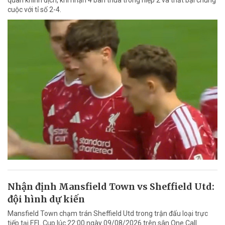
quan khinh địch, khi nhận 4 bàn thua trong hiệp 2 và thất bại chung
cuộc với tỉ số 2-4.
Nhận định Mansfield Town vs Sheffield Utd:
đội hình dự kiến
Mansfield Town chạm trán Sheffield Utd trong trận đấu loại trực
tiếp tại EFL Cup lúc 22:00 ngày 09/08/2026 trên sân One Call