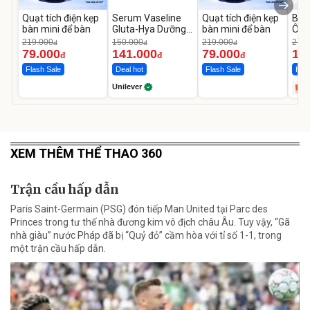
Quạt tích điện kẹp
Serum Vaseline
Quạt tích điện kẹp
Bơm
bàn mini để bàn
Gluta-Hya Dưỡng
bàn mini để bàn
Ô T
Da Sáng Mịn Sau 7
MED
219.000
150.000
219.000
2.69
đ
đ
đ
Ngày
12.
79.000
141.000
79.000
1.
đ
đ
đ
Flash Sale
Deal hot
Flash Sale
Hot 
Unilever
XEM THÊM THỂ THAO 360
Trận cầu hấp dẫn
Paris Saint-Germain (PSG) đón tiếp Man United tại Parc des
Princes trong tư thế nhà đương kim vô địch châu Âu. Tuy vậy, “Gã
nhà giàu” nước Pháp đã bị “Quỷ đỏ” cầm hòa với tỉ số 1-1, trong
một trận cầu hấp dẫn.