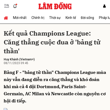
Mới nhất
Chính trị
Thời sự
Kinh tế
Đời sống
Pháp l
Gửi bình luận
Kết quả Champions League:
Căng thẳng cuộc đua ở 'bảng tử
thần'
Huy Khánh
(Vietnam+)
08/11/2023 09:45
Bảng F - "bảng tử thần" Champions League mùa
Hủy
Gửi
này vẫn đang diễn ra căng thẳng và khó đoán
khi mà cả 4 đội Dortmund, Paris Saint-
Germain, AC Milan và Newcastle còn nguyên cơ
hội đi tiếp.