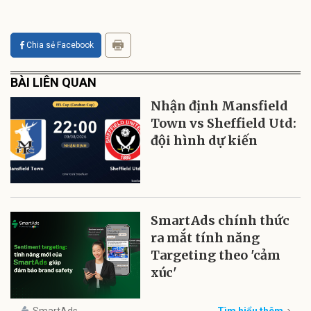
Chia sẻ Facebook
BÀI LIÊN QUAN
Nhận định Mansfield
Town vs Sheffield Utd:
đội hình dự kiến
SmartAds chính thức
ra mắt tính năng
Targeting theo 'cảm
xúc'
SmartAds
Tìm hiểu thêm