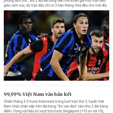
phùng địch thủ”, khi 2 đội đã cống hiến cho khán giả một trận đấu
giàu cảm xúc, dù trận đấu chỉ có 2 bàn thắng chia đều cho mỗi đội.
99,99% Việt Nam vào bán kết
Chiến thắng 3-0 trước Indonesia trong lượt trận thứ 3, tuyển Việt
Nam chắc chắn xếp trên đội bóng "Xứ vạn đảo" nếu như 2 đội bằng
điểm. Cùng với hiệu số vượt trội trước Singapore (+10 so với +3),