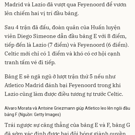
Madrid và Lazio đã vượt qua Feyenoord để vươn
lên chiếm hai vị trí đầu bảng.
Sau 4 trận đã đấu, đoàn quân của Huấn luyện
viên Diego Simeone dẫn đầu bảng E với 8 điểm,
tiếp đến là Lazio (7 điểm) và Feyenoord (6 điểm).
Celtic mới chỉ có 1 điểm và khó có cơ hội cạnh
tranh tấm vé đi tiếp.
Bảng E sẽ ngã ngũ ở lượt trận thứ 5 nếu như
Atletico Madrid đánh bại Feyenoord trong khi
Lazio cũng làm được điều tương tự trước Celtic.
Alvaro Morata và Antoine Griezmann giúp Atletico leo lên ngôi đầu
bảng F. (Nguồn: Getty Images)
Trái ngược sự căng thẳng của bảng E và F, bảng G
đã sớm xác định được hai đội bóng giành quyền