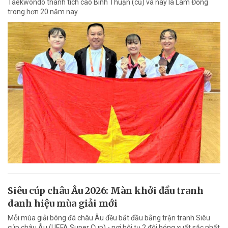
Taekwondo thành tích cao Bình Thuận (cũ) và nay là Lâm Đồng
trong hơn 20 năm nay.
Siêu cúp châu Âu 2026: Màn khởi đầu tranh
danh hiệu mùa giải mới
Mỗi mùa giải bóng đá châu Âu đều bắt đầu bằng trận tranh Siêu
cúp châu Âu (UEFA Super Cup) - nơi hội tụ 2 đội bóng xuất sắc nhất